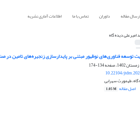
رسال مقاله
داوران
تماس با ما
اطلاعات آماری نشریه
 امیرعلی دیده گاه
ت توسعه فناوری‌های نوظهور مبتنی بر پایدارسازی زنجیره‌های تامین در 
134-174
10.22104/jtdm.202
 گاه، طهمورث سهرابی
اصل مقاله
1.05 M