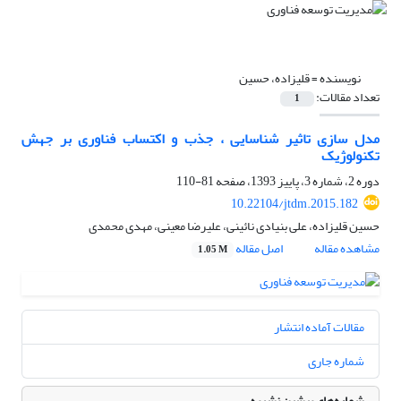
نویسنده =
قلیزاده، حسین
تعداد مقالات:
1
مدل سازی تاثیر شناسایی ، جذب و اکتساب فناوری بر جهش
تکنولوژیک
دوره 2، شماره 3، پاییز 1393، صفحه
81-110
10.22104/jtdm.2015.182
حسین قلیزاده، علی بنیادی نائینی، علیرضا معینی، مهدی محمدی
مشاهده مقاله
اصل مقاله
1.05 M
مقالات آماده انتشار
شماره جاری
شماره‌های پیشین نشریه