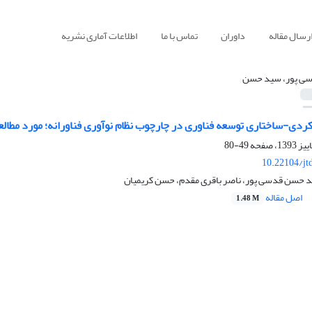
رسال مقاله
داوران
تماس با ما
اطلاعات آماری نشریه
ی پور، سید حسن
کردی-ساختاری توسعه فناوری در چارچوب نظام نوآوری فناورانه؛ مورد مطالع
49-80
10.22104/jt
 حسن قدسی پور، ناصر باقری مقدم، حسن کریمیان
اصل مقاله
1.48 M