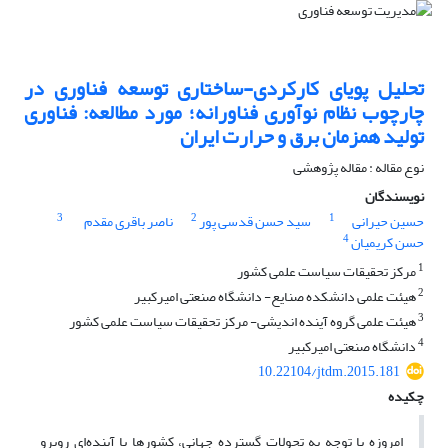
تحلیل پویای کارکردی-ساختاری توسعه فناوری در
چارچوب نظام نوآوری فناورانه؛ مورد مطالعه: فناوری
تولید همزمان برق و حرارت ایران
نوع مقاله : مقاله پژوهشی
نویسندگان
3
2
1
حسین حیرانی
سید حسن قدسی پور
ناصر باقری مقدم
4
حسن کریمیان
1
مرکز تحقیقات سیاست علمی کشور
2
هیئت علمی دانشکده صنایع- دانشگاه صنعتی امیرکبیر
3
هیئت علمی گروه آینده اندیشی- مرکز تحقیقات سیاست علمی کشور
4
دانشگاه صنعتی امیرکبیر
10.22104/jtdm.2015.181
چکیده
امروزه با توجه به تحولات گسترده جهانی، کشورها با آینده‌ای روبرو