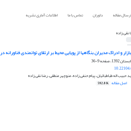
رسال مقاله
داوران
تماس با ما
اطلاعات آماری نشریه
 نقی زاده
ازار و ادراک مدیران بنگاهها از پویایی محیط بر ارتقای توانمندی فناورانه 
9-36
10.22104/
 حبیب اله طباطبائیان، پیام حنفی زاده، منوچهر منطقی، رضا نقی زاده
اصل مقاله
592.8 K