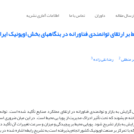
رسال مقاله
داوران
تماس با ما
اطلاعات آماری نشریه
یط بر ارتقای توانمندی فناورانه در بنگاههای بخش اویونیک ایرا
3
2
 منطقی
رضا نقی زاده
ایش به بازار و توانمندی فناورانه در ارتقای عملکرد صنایع تأکید شده است. توانمن
ته م یشوند که تحت تأثیر ادراک مدیریت از پویا یی محیط است. در این میان ضروری است 
ک از پویایی محیط بر ارتقای توانمندی فناورانه از طریق متغیر مداخل هگر 4 گرایش به بازار تشریح شود. پویایی محیط بر پیچیدگی و میزان و سرعت تغییرات 
 که با تمرکز بر صنعت اویونیک کشور انجام پذیرفته است به تشریح رابطه اشاره شده در ب