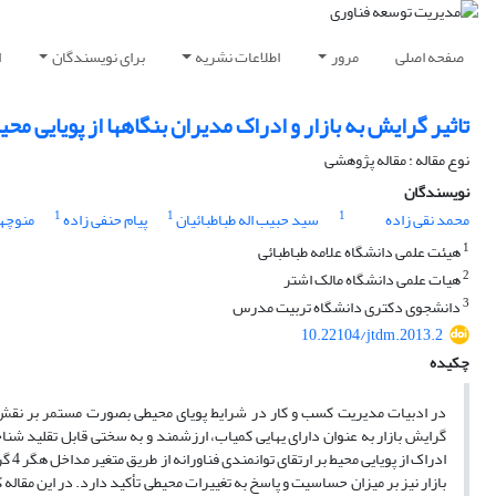
صفحه اصلی
مرور
اطلاعات نشریه
برای نویسندگان
ا
تاثیر گرایش به بازار و ادراک مدیران بنگاهها از پویایی مح
نوع مقاله : مقاله پژوهشی
نویسندگان
1
1
1
محمد نقی زاده
سید حبیب اله طباطبائیان
پیام حنفی زاده
منوچهر
1
هیئت علمی دانشگاه علامه طباطبائی
2
هیات علمی دانشگاه مالک اشتر
3
دانشجوی دکتری دانشگاه تربیت مدرس
10.22104/jtdm.2013.2
چکیده
در ادبیات مدیریت کسب و کار در شرایط پویای محیطی بصورت مستمر بر نقش گر
گرایش بازار به عنوان دارای یهایی کمیاب، ارزشمند و به سختی قابل تقلید شناخ
ادرا
بازار نیز بر میزان حساسیت و پاسخ به تغییرات محیطی تأکید دارد. در این مقاله