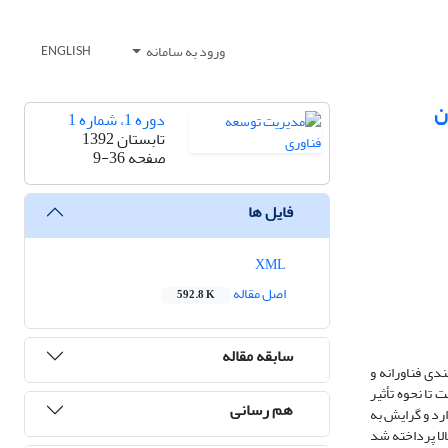
ورود به سامانه
ENGLISH
ن
دوره 1، شماره 1
تابستان 1392
صفحه
9-36
فایل ها
XML
اصل مقاله
592.8 K
سابقه مقاله
دی فناورانه و
تا نحوه تأثیر
هم رسانی
آن تأکید دارد و گرایش به
الا پرداخته شد