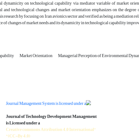
l dynamicity on technological capability via mediator variable of market ori
l and technological changes and market orientation emphasizes on the degree of
his research by focusing on Iran avionics sector and verified as being a mediation re
e of changes of market needs and its dynamicity in technological capability improve
pability
Market Orientation
Managerial Perception of Environmental Dyna
Journal of Technology Development Management
is Licensed under a
"Creative commons Attribution 4.0 International
(CC-By 4.0)"