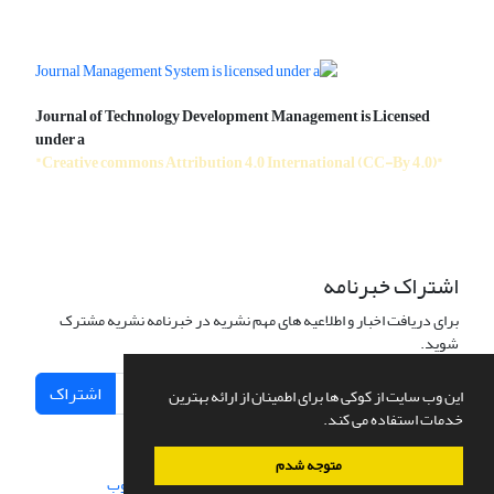
Journal of Technology Development Management is Licensed
under a
"Creative commons Attribution 4.0 International (CC-By 4.0)"
اشتراک خبرنامه
برای دریافت اخبار و اطلاعیه های مهم نشریه در خبرنامه نشریه مشترک
شوید.
اشتراک
این وب سایت از کوکی ها برای اطمینان از ارائه بهترین
خدمات استفاده می کند.
متوجه شدم
سامانه مدیریت نشریات علمی.
طراحی و پیاده سازی از
سیناوب