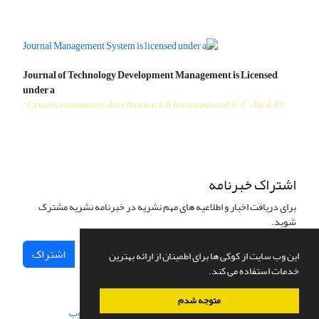
Journal of Technology Development Management is Licensed
under a
"Creative commons Attribution 4.0 International (CC-By 4.0)"
اشتراک خبرنامه
برای دریافت اخبار و اطلاعیه های مهم نشریه در خبرنامه نشریه مشترک
شوید.
اشتراک
این وب سایت از کوکی ها برای اطمینان از ارائه بهترین
خدمات استفاده می کند.
متوجه شدم
سامانه مدیریت نشریات علمی.
طراحی و پیاده سازی از
سیناوب