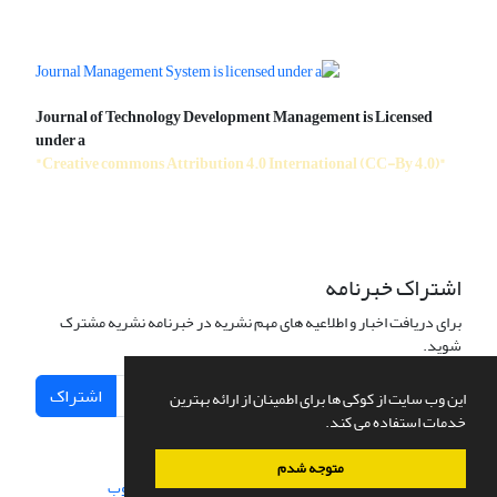
Journal of Technology Development Management is Licensed
under a
"Creative commons Attribution 4.0 International (CC-By 4.0)"
اشتراک خبرنامه
برای دریافت اخبار و اطلاعیه های مهم نشریه در خبرنامه نشریه مشترک
شوید.
اشتراک
این وب سایت از کوکی ها برای اطمینان از ارائه بهترین
خدمات استفاده می کند.
متوجه شدم
سامانه مدیریت نشریات علمی.
طراحی و پیاده سازی از
سیناوب