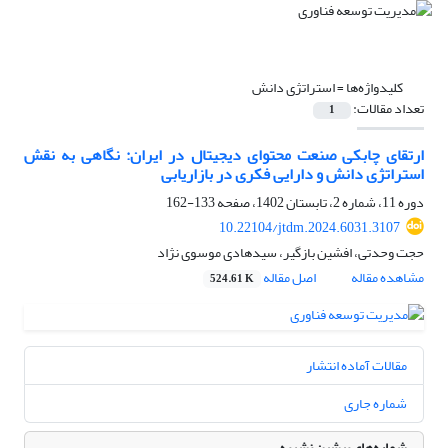
کلیدواژه‌ها =
استراتژی دانش
تعداد مقالات:
1
ارتقای چابکی صنعت محتوای دیجیتال در ایران: نگاهی به نقش
استراتژی دانش و دارایی فکری در بازاریابی
دوره 11، شماره 2، تابستان 1402، صفحه
133-162
10.22104/jtdm.2024.6031.3107
حجت وحدتی، افشین بازگیر، سیدهادی موسوی نژاد
مشاهده مقاله
اصل مقاله
524.61 K
مقالات آماده انتشار
شماره جاری
شماره‌های پیشین نشریه