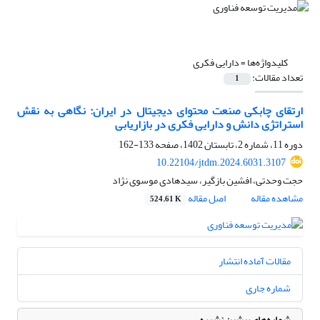
کلیدواژه‌ها =
دارایی فکری
تعداد مقالات:
1
ارتقای چابکی صنعت محتوای دیجیتال در ایران: نگاهی به نقش
استراتژی دانش و دارایی فکری در بازاریابی
دوره 11، شماره 2، تابستان 1402، صفحه
133-162
10.22104/jtdm.2024.6031.3107
حجت وحدتی، افشین بازگیر، سیدهادی موسوی نژاد
مشاهده مقاله
اصل مقاله
524.61 K
مقالات آماده انتشار
شماره جاری
شماره‌های پیشین نشریه