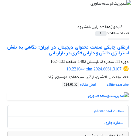
کلیدواژه‌ها =
دارایی نامشهود
تعداد مقالات:
1
ارتقای چابکی صنعت محتوای دیجیتال در ایران: نگاهی به نقش
استراتژی دانش و دارایی فکری در بازاریابی
دوره 11، شماره 2، تابستان 1402، صفحه
133-162
10.22104/jtdm.2024.6031.3107
حجت وحدتی، افشین بازگیر، سیدهادی موسوی نژاد
مشاهده مقاله
اصل مقاله
524.61 K
مقالات آماده انتشار
شماره جاری
شماره‌های پیشین نشریه