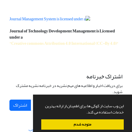
Journal of Technology Development Management is Licensed
under a
"Creative commons Attribution 4.0 International (CC-By 4.0)"
اشتراک خبرنامه
برای دریافت اخبار و اطلاعیه های مهم نشریه در خبرنامه نشریه مشترک
شوید.
اشتراک
این وب سایت از کوکی ها برای اطمینان از ارائه بهترین
خدمات استفاده می کند.
متوجه شدم
سامانه مدیریت نشریات علمی.
طراحی و پیاده سازی از
سیناوب