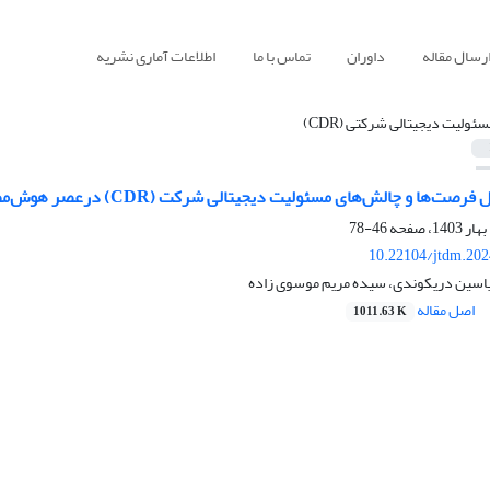
رسال مقاله
داوران
تماس با ما
اطلاعات آماری نشریه
سئولیت دیجیتالی شرکتی (CDR)
چالش‌های مسئولیت دیجیتالی شرکت (CDR) درعصر هوش‌مصنوعی با رویکرد FCM (نقشه نگاشت فازی)
46-78
10.22104/jtdm.202
یاسین دریکوندی، سیده مریم موسوی زاده
اصل مقاله
1011.63 K