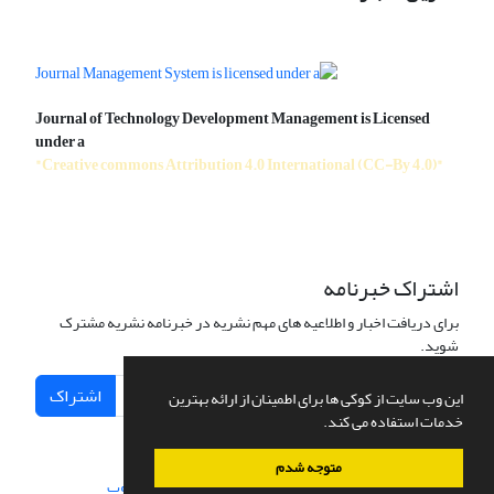
Journal of Technology Development Management is Licensed
under a
"Creative commons Attribution 4.0 International (CC-By 4.0)"
اشتراک خبرنامه
برای دریافت اخبار و اطلاعیه های مهم نشریه در خبرنامه نشریه مشترک
شوید.
اشتراک
این وب سایت از کوکی ها برای اطمینان از ارائه بهترین
خدمات استفاده می کند.
متوجه شدم
سامانه مدیریت نشریات علمی.
طراحی و پیاده سازی از
سیناوب