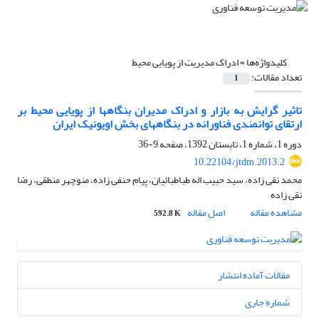
کلیدواژه‌ها =
ادراک مدیریت از پویایی محیط
تعداد مقالات:
1
تاثیر گرایش به بازار و ادراک مدیران بنگاهها از پویایی محیط بر
ارتقای توانمندی فناورانه در بنگاههای بخش اویونیک ایران
دوره 1، شماره 1، تابستان 1392، صفحه
9-36
10.22104/jtdm.2013.2
محمد نقی زاده، سید حبیب اله طباطبائیان، پیام حنفی زاده، منوچهر منطقی، رضا
نقی زاده
مشاهده مقاله
اصل مقاله
592.8 K
مقالات آماده انتشار
شماره جاری