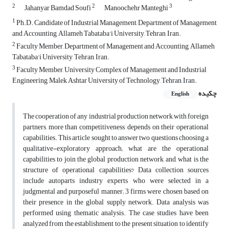
2
2
3
Jahanyar Bamdad Soufi
Manoochehr Manteghi
1
Ph.D. Candidate of Industrial Management, Department of Management
and Accounting, Allameh Tabataba'i University, Tehran, Iran.
2
Faculty Member, Department of Management and Accounting, Allameh
Tabataba'i University, Tehran, Iran.
3
Faculty Member, University Complex of Management and Industrial
Engineering, Malek Ashtar University of Technology, Tehran, Iran.
چکیده
English
The cooperation of any industrial production network with foreign
partners, more than competitiveness, depends on their operational
capabilities. This article sought to answer two questions choosing a
qualitative-exploratory approach; what are the operational
capabilities to join the global production network, and, what is the
structure of operational capabilities? Data collection sources
include autoparts industry experts who were selected in a
judgmental and purposeful manner; 3 firms were chosen based on
their presence in the global supply network. Data analysis was
performed using thematic analysis. The case studies have been
analyzed from the establishment to the present situation to identify