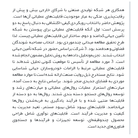
همکاری هر شبکه تولیدیِ صنعتی با شرکای خارجی بیش و پیش ­از
رقابت‌پذیری، متکی به عیار موجودیت قابلیت‌های عملیاتی آن‌ها است.
پژوهش حاضر با انتخاب رویکردی کیفی-اکتشافی به­ دنبال پاسخ به دو
پرسش است؛ اول آن­که قابلیت‌های عملیاتی برای پیوستن به شبکه
تأمین جهانی کدامند و دوم، ساختار این قابلیت‌های عملیاتی چیست. لذا
طرح تحقیق مطالعه میدانی چندموردی بود. انتخاب مصاحبه­ شوندگان
قضاوتی و هدفمند بود. 3 شرکت براساس حضور در شبکه تأمین جهانی
انتخاب شدند. تجزیه‌و‌تحلیل داده‌ها به ­روش تحلیل مضمون انجام شده
است. 3 مورد مطالعه از تأسیس تا موقعیت کنونی تحلیل شده‌اند تا
قابلیت‌های عملیاتی مرتبط با الزامات خودروسازان جهانی شناسایی
شود. نتایج مستخرج ذیلِ روایت صنعت ارائه شده است تا موارد مطالعه
موردی به قضایای جدیدی منجر شوند. براساس نتایج به ­دست آمده،
مهارت‌های استمرار عملیات روال‌های عملیاتی و مهارت‌های رشد و
توسعه روال‌های جستجو دسته ­بندی شدند. روال‌ها به دو دسته از
قابلیت‌ها منتهی شده و با فرآیند یادگیری به فربه‌شدن روال‌ها
می‌انجامند. قابلیت‌های بهبود شامل بهبود مستمر، تعهد مدیریت به
کیفیت و مدیریت فرآیند است. قابلیت‌های نوآوری شامل طراحی
محصول چندوظیفه‌ای، توسعه تجهیزات و فرآیندها و جستجوی
فناوری‌های جدید است.