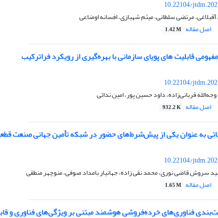
10.22104/jtdm.202
قبلاغی، مرتضی سلطانی، میثم شهبازی، افسانه اوضاعی
اصل مقاله
1.42 M
هومی قابلیت های پویای سازمانی با بهره‌گیری از رویکرد فراترکیب
10.22104/jtdm.202
ه‌الله قربانی‌زاده، داود حسین پور، امین ندائی
اصل مقاله
932.2 K
یاتی به عنوان یکی از پیش‌شرط‌های حضور در شبکه تأمین جهانی صنعت قطع
10.22104/jtdm.202
ید سروش قاضی نوری، محمد نقی زاده، جهانیار بامداد صوفی، منوچهر منطقی
اصل مقاله
1.65 M
ت‌بندی فناوری‌های خرده‌فروشی هوشمند مبتنی بر ویژگی‌های فناوری و قابلی