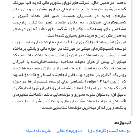
دهند. در همین حال، شرکت‌های نوپای فناوری مالی که به آنها فین‌تک
گفته می‌شود مترصد پاسخ به نیازهای نوظهور مشتریان و حتی خلق
نیازهای جدید در مشتریان هستند. طبق آمار تعداد کثیری از
کسب‌وکارهای فین‌تکی، به دلایل متعدد نظیر نداشتن چارچوب
مشخصی برای توسعه کسب‌وکار خود شکست‌خورده‌اند که این امر منجر
به هدررفتن زمان و هزینه‌های بسیاری شده است.
این پژوهش باهدف جلوگیری از اتلاف منابع به ارائه مدلی مناسب جهت
توسعه کسب‌وکارهای مبتنی بر فین‌تک در حوزه مالی و بانکی پرداخته
است. روش مورداستفاده در این پژوهش، نظریه داده‌بنیاد است که
مبنای آن بیش از هزار دقیقه مصاحبه نیمه‌ساختاریافته با خبرگان
صنعت فین‌تک بوده است. نتیجه حاصل از پردازش مصاحبه ها که با
روش کد گذاری باز، محوری و انتخابی انجام شد استخراج 686 مؤلفه بود
که از بین آنها ۱۱۲ مؤلفه‌ اختصاصی برای توسعه کسب‌وکارها در حوزه
فین‌تک بودند. در انتها مؤلفه‌های «شناسایی و خلق ارزش‌ و اندازه‌گیری
دقیق آن» به‌عنوان مقوله محوری و مؤلفه‌هایی مانند «شناخت متغیرهای
اقتصادی»، «جلب اعتماد مشتریان مالی» و «داشتن شراکت یا حمایت
بانک‌های بزرگ» از مهم‌ترین مؤلفه‌ها شناسایی شدند.
کلیدواژه‌ها
توسعه کسب و کارهای نوپا
فناوری‌های مالی
نظریه داده‌بنیاد