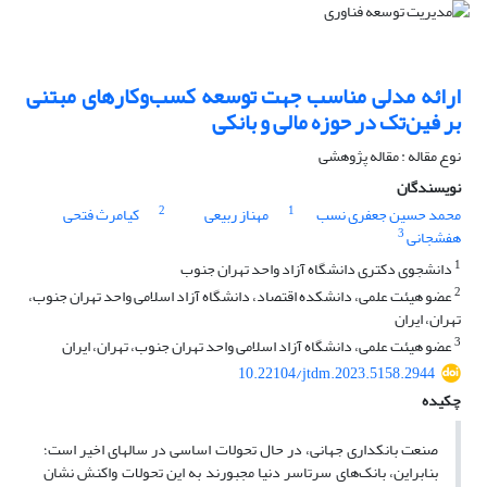
ارائه مدلی مناسب جهت توسعه کسب‌وکارهای مبتنی
بر فین‌تک در حوزه مالی و بانکی
نوع مقاله : مقاله پژوهشی
نویسندگان
2
1
محمد حسین جعفری نسب
مهناز ربیعی
کیامرث فتحی
3
هفشجانی
1
دانشجوی دکتری دانشگاه آزاد واحد تهران جنوب
2
عضو هیئت علمی، دانشکده اقتصاد، دانشگاه آزاد اسلامی واحد تهران جنوب،
تهران، ایران
3
عضو هیئت علمی، دانشگاه آزاد اسلامی واحد تهران جنوب، تهران، ایران
10.22104/jtdm.2023.5158.2944
چکیده
صنعت بانکداری جهانی، در حال تحولات اساسی در سالهای اخیر است؛
بنابراین، بانک‌های سرتاسر دنیا مجبورند به این تحولات واکنش نشان