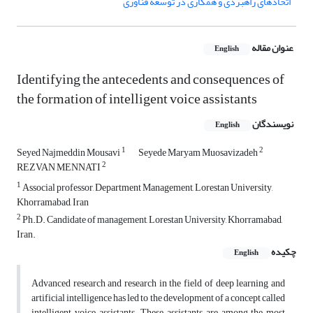
اتحادهای راهبردی و همکاری در توسعه فناوری
عنوان مقاله
English
Identifying the antecedents and consequences of
the formation of intelligent voice assistants
نویسندگان
English
1
2
Seyed Najmeddin Mousavi
Seyede Maryam Muosavizadeh
2
REZVAN MENNATI
1
Associal professor, Department Management, Lorestan University,
Khorramabad, Iran
2
Ph.D. Candidate of management, Lorestan University, Khorramabad,
Iran.
چکیده
English
Advanced research and research in the field of deep learning and
artificial intelligence has led to the development of a concept called
intelligent voice assistants. These assistants are among the most