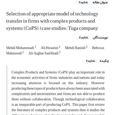
عنوان مقاله
English
Selection of appropriate model of technology
transfer in firms with complex products and
systems (CoPS), (case studies: Tuga company
نویسندگان
English
1
2
2
Mehdi Mohammadi
Ali Hosseini
Mehdi Hamidi
Behrooz
2
2
Mahmoodi
Ali Asghar SadAbadi
چکیده
English
Complex Products and Systems (CoPS) play an important role in
the economic activities of firms, industries and nations and today
increasing attention is focused on this industry. However,
producing these types of products have always been associated with
complexities and uncertainities and firms are not able to produce
them without collaboration. Though, technological collaboration
is an inseparable part of producing CoPS. This paper first review
the literature of complex products and systems, then it studies the