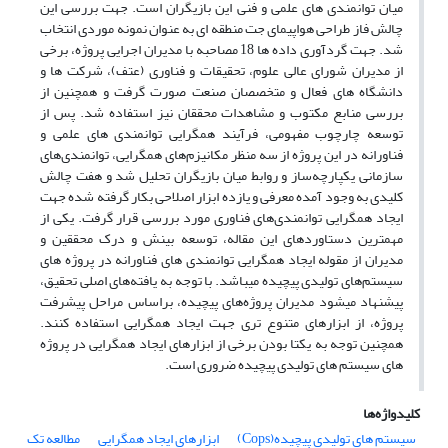
میان توانمندی های علمی و فنی این بازیگران است. جهت بررسی این
چالش فاز طراحی هواپیمای جت منطقه ای به عنوان نمونه موردی انتخاب
شد. جهت گردآوری داده ها 18 مصاحبه با مدیران اجرایی پروژه، برخی
از مدیران شورای عالی علوم، تحقیقات و فناوری (عتف)، شرکت ها و
دانشگاه های فعال و متخصصان صنعت صورت گرفت و همچنین از
بررسی منابع مکتوب و مشاهدات محققان نیز استفاده شد. پس از
توسعه چارچوب مفهومی، فرآیند همگرایی توانمندی های علمی و
فناورانه در این پروژه از سه منظر مکانیزم‌های همگرایی، توانمندی‌های
سازمانی یکپارچه‌ساز و روابط میان بازیگران تحلیل شد و هفت چالش
کلیدی به وجود آمده معرفی و یازده ابزار اصلاحی بکار گرفته شده جهت
ایجاد همگرایی توانمندی‌های فناوری مورد بررسی قرار گرفت. یکی از
مهمترین دستاوردهای این مقاله، توسعه بینش و درک محققین و
مدیران از مقوله ایجاد همگرایی توانمندی های فناورانه در پروژه های
سیستم‌های تولیدی پیچیده میباشد. با توجه به یافته‌های اصلی تحقیق،
پیشنهاد میشود مدیران پروژه‌های پیچیده، براساس مراحل پیشرفت
پروژه، از ابزارهای متنوع تری جهت ایجاد همگرایی استفاده کنند.
همچنین توجه به یکتا بودن برخی از ابزارهای ایجاد همگرایی در پروژه
های سیستم های تولیدی پیچیده ضروری است.
کلیدواژه‌ها
سیستم های تولیدی پیچیده(Cops)
ابزارهای ایجاد همگرایی
مطالعه تک