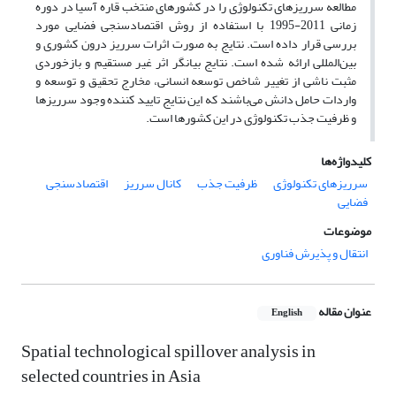
مطالعه سرریزهای تکنولوژی را در کشورهای منتخب قاره ‌آسیا در دوره
زمانی 2011-1995 با استفاده از روش اقتصادسنجی فضایی مورد
بررسی قرار داده است. نتایج به صورت اثرات سرریز درون کشوری و
بین‌المللی ارائه شده است. نتایج بیانگر اثر غیر مستقیم و بازخوردی
مثبت ناشی از تغییر شاخص توسعه ‌انسانی، مخارج تحقیق و توسعه و
واردات حامل دانش می‌باشند که این نتایج تایید کننده وجود سرریزها
و ظرفیت جذب تکنولوژی در این کشورها است.
کلیدواژه‌ها
سرریزهای تکنولوژی
ظرفیت جذب
کانال سرریز
اقتصادسنجی
فضایی
موضوعات
انتقال و پذیرش فناوری
عنوان مقاله
English
Spatial technological spillover analysis in
selected countries in Asia