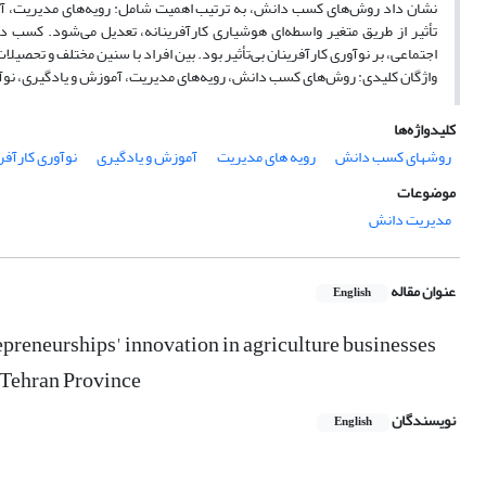
نشان داد روش‌های کسب دانش، به ترتیب اهمیت شامل: رویه‌های مدیریت، آموز
تأثیر از طریق متغیر واسطه‌ای هوشیاری کارآفرینانه، تعدیل می‌شود. کسب د
اجتماعی، بر نوآوری کارآفرینان بی‌تأثیر بود. بین افراد با سنین مختلف و تحصیلا
واژگان کلیدی: روش‌های کسب دانش، رویه‌های مدیریت، آموزش و یادگیری، نوآو
کلیدواژه‌ها
روشهای کسب دانش
رویه های مدیریت
آموزش و یادگیری
نوآوری کارآفر
موضوعات
مدیریت دانش
عنوان مقاله
English
epreneurships' innovation in agriculture businesses
f Tehran Province
نویسندگان
English