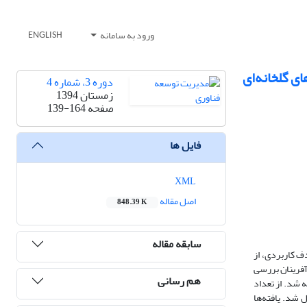
ورود به سامانه
ENGLISH
ی گلخانه‌ای
دوره 3، شماره 4
زمستان 1394
صفحه
139-164
فایل ها
XML
اصل مقاله
848.39 K
سابقه مقاله
ف کاربردی، از
ه، و نوآوری کارآفرینان بررسی
هم رسانی
تهران، 234 نفر حداقل تعداد نمونه محاسبه شد. از تعداد
عادلات ساختاری تجزیه‌و‌تحلیل شد. یافته‌ها