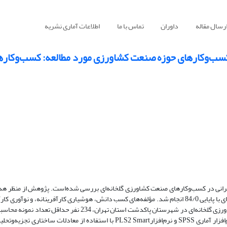
رسال مقاله
داوران
تماس با ما
اطلاعات آماری نشریه
ب‌و‌کارهای حوزه صنعت کشاورزی مورد مطالعه: کسب‌و‌کارها
رانی در کسب‌و‌کارهای صنعت کشاورزی گلخانه‌ای بررسی شده‌است. پژوهش از منظر هد
نظر گردآوری داده‌ها، توصیفی- پیمایشی است. گردآوری اطلاعات با پرسشنامه‌ای با پایایی 84/0 انجام شد. مؤلفه‌های کسب دانش، هوشیاری کارآفرینان
شدند. برای جامعه آماری 600 نفره صاحبان و مدیران کسب‌و‌کارهای صنعت کشاورزی گلخانه‌ای در شهرستان پاکدشت استان 
270 پرسشنامه توزیع شده 247 پرسشنامه پاسخ داده شد. داده‌ها توسط نرم‌افزار آماری SPSS و نرم‌افزارPLS2 Smart با استفاده از م