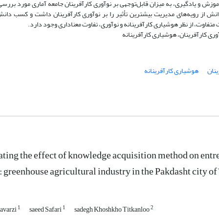
ش و یادگیری، به میزان قابل‌توجهی بر نوآوری کارآفرینان جامعه آماری مورد بررسی 
انش از رویه‌های مدیریت بیشترین تأثیر را بر نوآوری کارآفرینان داشت و کسب دان
ت متفاوت، از نظر هوشیاری کارآفرینانه و نوآوری، تفاوت معناداری وجود دارد.
ری کارآفرینان، هوشیاری کارآفرینانه
ینان
هوشیاری کارآفرینانه
ating the effect of knowledge acquisition method on entr
: greenhouse agricultural industry in the Pakdasht city o
1
1
2
havarzi
saeed Safari
sadegh Khoshkho Titkanloo