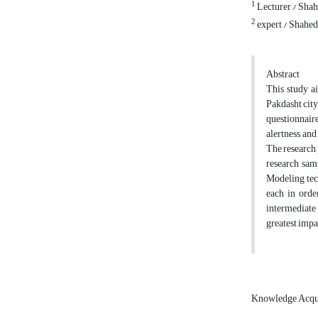
1
Lecturer / Shah
2
expert / Shahed
Abstract
This study a
Pakdasht city
questionnair
alertness, an
The research 
research sam
Modeling tec
each in orde
intermediate
greatest impa
Knowledge Acqu