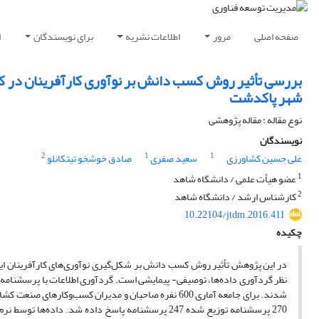
صفحه اصلی
مرور
اطلاعات نشریه
برای نویسندگان
ا
بررسی تأثیر روش کسب دانش بر نوآوری کارآفرینان در کس
شهر پاکدشت
نوع مقاله : مقاله پژوهشی
نویسندگان
2
1
1
علی حسین کشاورزی
سعید صفری
صادق خوشخو تیتکانلو
1
عضو هیأت علمی / دانشگاه شاهد
2
کارشناس ارشد / دانشگاه شاهد
10.22104/jtdm.2016.411
چکیده
در این پژوهش تأثیر روش کسب دانش بر شکل‌گیری نوآوری‌های کارآفرینان ای