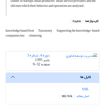
cluster of startups, small producers , small service providers and the
old ones which their behavior and operations are analysed.
کلیدواژه‌ها
English
knowledge based firm
Taxonomy
Supporting the knowledge-based
companies law
clustering
دوره 4، شماره 3
پاییز 1395
صفحه
9-32
فایل ها
XML
اصل مقاله
802.76 K