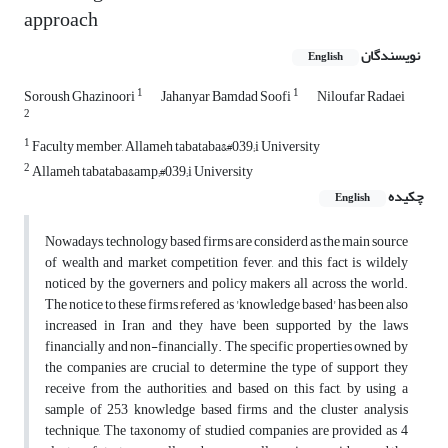
approach
نویسندگان
English
1
1
Soroush Ghazinoori
Jahanyar Bamdad Soofi
Niloufar Radaei
2
1
Faculty member, Allameh tabataba&#039;i University
2
Allameh tabataba&amp;#039;i University
چکیده
English
Nowadays, technology based firms are considerd as the main source
of wealth and market competition fever, and this fact is wildely
noticed by the governers and policy makers all across the world.
The notice to these firms refered as 'knowledge based' has been also
increased in Iran and they have been supported by the laws
financially and non-financially. The specific properties owned by
the companies are crucial to determine the type of support they
receive from the authorities, and based on this fact, by using a
sample of 253 knowledge based firms and the cluster analysis
technique, The taxonomy of studied companies are provided as 4