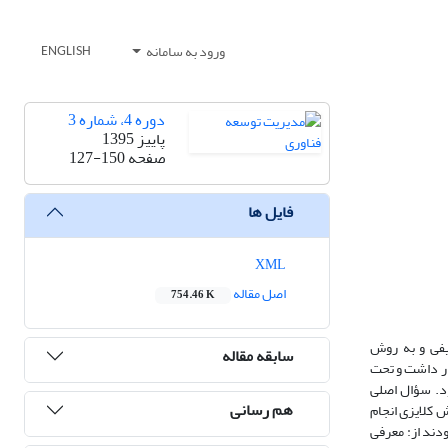
ورود به سامانه
ENGLISH
دوره 4، شماره 3
پاییز 1395
صفحه
127-150
فایل ها
XML
اصل مقاله
754.46 K
یفی و به روش
سابقه مقاله
ش‌رشد و یا رشد قرار داشت و تحت
لات باز بود. سؤال اصلی
هم رسانی
 کلایزی انجام
 بود که مضامین اصلی عبارت بودند از: معرفی