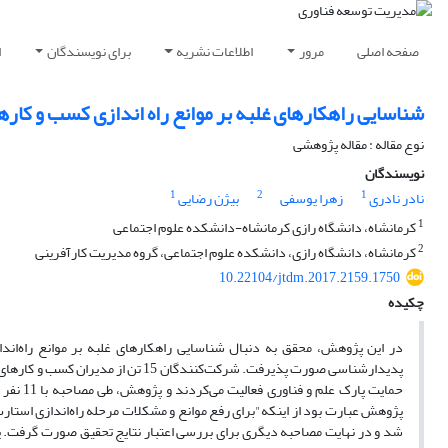
صفحه اصلی
مرور
اطلاعات نشریه
برای نویسندگان
ا
شناسایی راهکارهای غلبه بر موانع راه اندازی کسب و کاره
نوع مقاله : مقاله پژوهشی
نویسندگان
1
2
1
نادر نادری
زهرا یوسفی
بیژن رضایی
1
کرمانشاه، دانشگاه رازی کرمانشاه-دانشکده علوم اجتماعی
2
کرمانشاه، دانشگاه رازی، دانشکده علوم اجتماعی، گروه مدیریت کارآفرینی
10.22104/jtdm.2017.2159.1750
چکیده
در این پژوهش، محقق به دنبال شناسایی راهکار‌های غلبه بر موانع راه‌ان
حمایت پ
پژوهش عبارت بود از اینکه"برای رفع موانع و مشکلات مرحله راه‌اندازی استارت