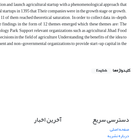
eation and launch agricultural startup with a phenomenological approach that
l startups in 1395 that Their companies were in the growth stage or growth.
of them reached theoretical saturation. In order to collect data, in-depth
e findings in the form of 12 themes emerged which these themes are: The
ology Park, Support relevant organizations such as agricultural Jihad, Food
ions in the field of agriculture, Understanding the benefits of the idea to
rnment and non-governmental organizations to provide start-up capital in the
کلیدواژه‌ها
English
دسترسی سریع
آخرین اخبار
صفحه اصلی
درباره نشریه