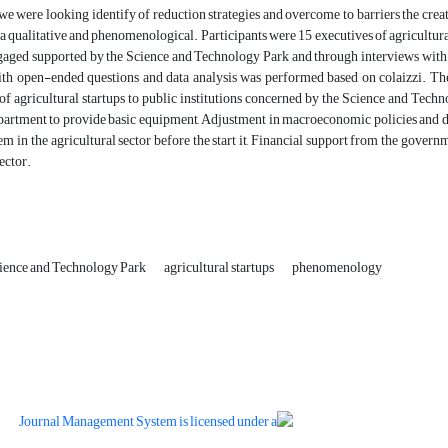
, we were looking identify of reduction strategies and overcome to barriers the cr
a qualitative and phenomenological. Participants were 15 executives of agricultura
ged supported by the Science and Technology Park and through interviews with 11 
ith open-ended questions and data analysis was performed based on colaizzi. Th
of agricultural startups to public institutions concerned by the Science and Techn
rtment to provide basic equipment, Adjustment in macroeconomic policies and decis
em in the agricultural sector before the start it, Financial support from the gove
ector.
ience and Technology Park
agricultural startups
phenomenology