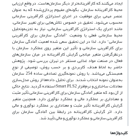
ایجاد می‌کنند که کارآفرینانه‌تر از دیگر سازمان‌هاست. در واقع ارزیابی
محیط کارآفرینانه سازمان، بگونه‌ای مفهوم پردازی‌شده که به عنوان
عنصر مهمی برای موفقیت در اجرای استراتژی کارآفرینی سازمانی
محسوب می‌شود. تحقیق در خصوص تلاش‌هایی برای تغییر سازمانی،
مانند اجرای یک استراتژی کارآفرینی سازمانی، نیاز به تجزیه‌و‌تحلیل
محیط سازمانی فعلی یا وضعیت "آمادگی سازمان برای کارآفرینی
سازمانی" دارد. لذا در این تحقیق سعی شده اهمیت آمادگی سازمان
برای کارآفرینی سازمانی و تأثیر این متغیر روی عملکرد سازمان با
درنظرگرفتن متغیر میانجی گرایش کارآفرینانه در میان سازمان‌های
فعال در صنعت مواد غذایی مستقر در تهران بررسی شود. پژوهش
حاضر به لحاظ هدف، کاربردی و بر حسب روش، توصیفی از نوع
همبستگی می‌باشد. با روش نمونه‌گیری تصادفی ساده 254 سازمان
به‌عنوان نمونه انتخاب شدند. برای تحلیل داده‌ها از روش مدل‌سازی
معادلات ساختاری و نرم‌افزار Smart PLS2 استفاده گردید. نتایج حاکی
از آن بود که متغیر آمادگی سازمان برای کارآفرینی سازمانی تأثیر مثبت
و معناداری بر عملکرد مالی و عملکرد نوآوری دارد. همچنین متغیر
گرایش کارآفرینانه تأثیر مثبت و معناداری بر عملکرد نوآوری و مالی
دارد. اثر گرایش کارآفرینانه در رابطۀ بین آمادگی سازمان برای
کارآفرینی سازمانی و عملکرد نوآوری و مالی تأیید شد.
کلیدواژه‌ها