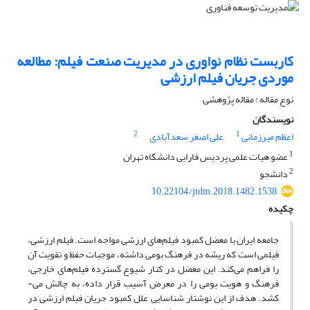
کاربست نظام نواوری در مدیریت صنعت فیلم: مطالعه
موردی جریان فیلم ارزشی
نوع مقاله : مقاله پژوهشی
نویسندگان
2
1
اعظم میرزمانی
علی اصغر سعدآبادی
1
عضو هیات علمی پردیس فارابی دانشگاه تهران
2
دانشجو
10.22104/jtdm.2018.1482.1538
چکیده
جامعه ایران با معضل کمبود فیلم‌های ارزشی مواجه است. فیلم ارزشی،
فیلمی است که ریشه در فرهنگ بومی داشته، موجبات حفظ و تقویت آن
را فراهم می‌کند. این معضل در کنار شیوع گسترده فیلم‌های خارجی،
فرهنگ و هویت بومی را در معرض آسیب قرار داده، به چالش می-
کشد. هدف از این نوشتار شناسایی علل کمبود جریان فیلم ارزشی در