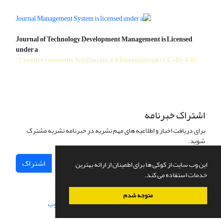
Journal of Technology Development Management is Licensed
under a
"Creative commons Attribution 4.0 International (CC-By 4.0)"
اشتراک خبرنامه
برای دریافت اخبار و اطلاعیه های مهم نشریه در خبرنامه نشریه مشترک
شوید.
اشتراک
این وب سایت از کوکی ها برای اطمینان از ارائه بهترین
خدمات استفاده می کند.
متوجه شدم
سامانه مدیریت نشریات علمی.
طراحی و پیاده سازی از
سیناوب