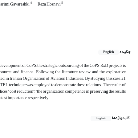
4
5
arimi Gavareshki
Reza Hosnavi
چکیده
English
 development of CoPS, the strategic outsourcing of the CoPS R&D projects is
source, and finance. Following the literature review and the explorative
ed in Iranian Organization of Aviation Industries. By studying this case, 21
ATEL technique was employed to demonstrate these relations. The results of
ndices “cost reduction”, “the organization competence in preserving the results
reatest importance respectively.
کلیدواژه‌ها
English