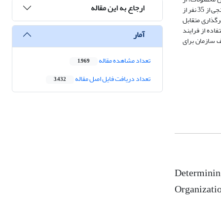
ارجاع به این مقاله
جمله راهکارهای کسب منابع مورد نظر در زمینه تجهیزات، دانش، منابع انسانی و مالی است. در این پژوهش، پیرو مرور ادبیات موضوع و مصاحبه های اکتشافی، با نظرسنجی از 35 نفر از
 توجه به اثرگذاری متقابل
استفاده از فرایند
آمار
عطف سازمان برای
تعداد مشاهده مقاله
1,969
تعداد دریافت فایل اصل مقاله
3,432
Determining
Organizatio