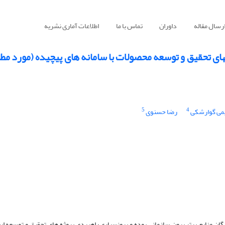
رسال مقاله
داوران
تماس با ما
اطلاعات آماری نشریه
های تحقیق و توسعه محصولات با سامانه های پیچیده (مورد مطا
5
4
می گوارشکی
رضا حسنوی
C )، نیازمند همکاری با تأمین‏کنندگان منابع برتر برون سازمانی بوده و برونسپاری راهبردی پروژه های تحقیق و توس