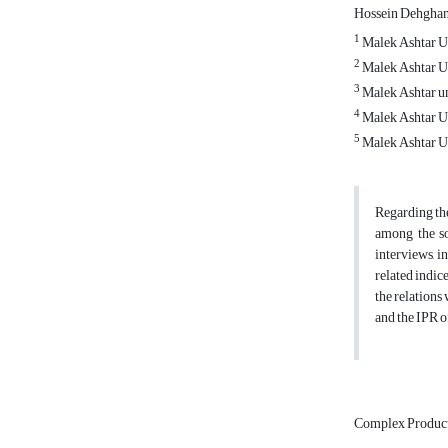
Hossein Dehgha
1
Malek Ashtar U
2
Malek Ashtar U
3
Malek Ashtar un
4
Malek Ashtar U
5
Malek Ashtar U
Regarding the
among the so
interviews, i
related indic
the relations 
and the IPR of
Complex Produc