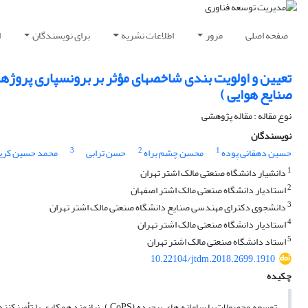
صفحه اصلی
مرور
اطلاعات نشریه
برای نویسندگان
ا
تعیین و اولویت ‏بندی شاخص‏های مؤثر بر برونسپاری پروژه‏
صنایع هوایی )
نوع مقاله : مقاله پژوهشی
نویسندگان
3
2
1
حسین دهقانی پوده
محسن چشم براه
حسن ترابی
محمد حسین کری
1
دانشیار دانشگاه صنعتی مالک اشتر تهران
2
استادیار دانشگاه صنعتی مالک اشتر اصفهان
3
دانشجوی دکترای مهندسی صنایع دانشگاه صنعتی مالک اشتر تهران
4
استادیار دانشگاه صنعتی مالک اشتر تهران
5
استاد دانشگاه صنعتی مالک اشتر تهران
10.22104/jtdm.2018.2699.1910
چکیده
توسعه محصولات با سامانه های پیچیده (oPS