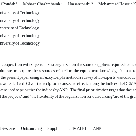
1
2
3
ni Poudeh
Mohsen Cheshmberah
Hassan torabi
Mohammad Hossein K
niversity of Technology
niversity of Technology
iversity of Technology
niversity of Technology
niversity of Technology
 cooperation with superior extra organizational resource suppliers required to the
lutions to acquire the resources related to the equipment, knowledge, human re
n the present paper, using a Fuzzy Delphi method a survey of 35 experts was conduct
es were derived. Given the reciprocal cause and effect among the indices, the DEM
were used to prioritize the indices by ANP . The final prioritization urges that the i
 the projects”, and “the flexibility of the organization for outsourcing” are of the g
t Systems
Outsourcing
Supplier
DEMATEL
ANP