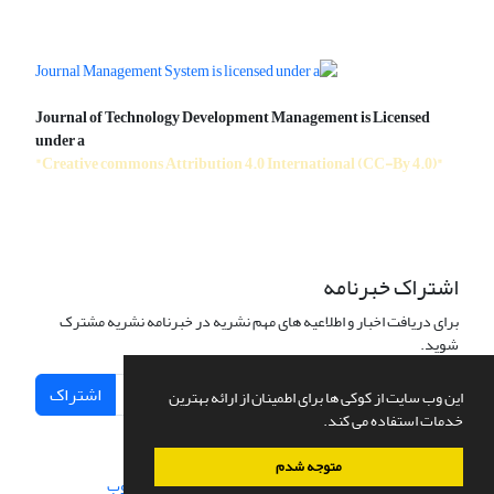
Journal of Technology Development Management is Licensed
under a
"Creative commons Attribution 4.0 International (CC-By 4.0)"
اشتراک خبرنامه
برای دریافت اخبار و اطلاعیه های مهم نشریه در خبرنامه نشریه مشترک
شوید.
اشتراک
این وب سایت از کوکی ها برای اطمینان از ارائه بهترین
خدمات استفاده می کند.
متوجه شدم
سامانه مدیریت نشریات علمی.
طراحی و پیاده سازی از
سیناوب