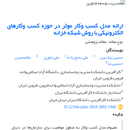
ارائه مدل کسب وکار موثر در حوزه کسب وکارهای
الکترونیکی با روش شبکه خزانه
نوع مقاله : مقاله پژوهشی
نویسندگان
3
2
1
حسین نیک بین
علی بدیع زاده
علی داوری
غلامحسین
4
حسینی نیا
1
کارآفرینی دانشکده مدیریت وحسابداری ،دانشگاه آزاد اسلامی واحد
قزوین،قزوین ،ایران
2
دانشکده مدیریت وحسابداری،آزاد اسلامی واحدقزوین ،قزوین ،ایران
3
استادیار دانشکده کارآفرینی دانشگاه تهران
4
دانشکده کارآفرینی، دانشگاه تهران،تهران،ایران
10.22104/jtdm.2018.2802.1946
چکیده
مفهوم مدل کسب وکار به منظور موفقیت برای سازمان‌ها در دنیای