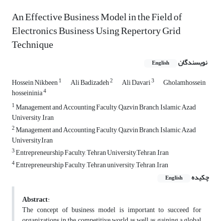
An Effective Business Model in the Field of
Electronics Business Using Repertory Grid
Technique
نویسندگان
English
1
2
3
Hossein Nikbeen
Ali Badizadeh
Ali Davari
Gholamhossein
4
hosseininia
1
Management and Accounting Faculty, Qazvin Branch, Islamic Azad
University ,Iran
2
Management and Accounting Faculty, Qazvin Branch, Islamic Azad
University,Iran
3
Entrepreneurship Faculty, Tehran University,Tehran ,Iran
4
Entrepreneurship Faculty ,Tehran university ,Tehran ,Iran
چکیده
English
Abstract
:
The concept of business model is important to succeed for
organizations in the competitive world as well as gaining a global