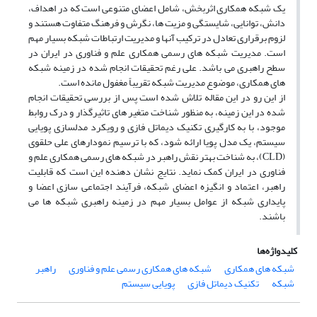
یک شبکه همکاری اثربخش، شامل اعضای متنوعی است که در اهداف،
دانش، توانایی، شایستگی و مزیت ها، نگرش و فرهنگ متفاوت هستند و
لزوم برقراری تعادل در ترکیب آنها و مدیریت ارتباطات شبکه بسیار مهم
است. مدیریت شبکه های رسمی همکاری علم و فناوری در ایران در
سطح راهبری می باشد. علی رغم تحقیقات انجام شده در زمینه شبکه
های همکاری، موضوع مدیریت شبکه تقریباً مغفول مانده است.
از این رو در این مقاله تلاش شده است پس از بررسی تحقیقات انجام
شده در این زمینه، به منظور شناخت متغیر های تاثیرگذار و درک روابط
موجود، با به کارگیری تکنیک دیماتل فازی و رویکرد مدلسازی پویایی
سیستم، یک مدل پویا ارائه شود، که با ترسیم نمودارهای علی حلقوی
(CLD)، به شناخت بهتر نقش راهبر در شبکه های رسمی همکاری علم و
فناوری در ایران کمک نماید. نتایج نشان دهنده این است که قابلیت
راهبر، اعتماد و انگیزه اعضای شبکه، فرآیند اجتماعی سازی اعضا و
پایداری شبکه از عوامل بسیار مهم در زمینه راهبری شبکه ها می
باشند.
کلیدواژه‌ها
شبکه های همکاری
شبکه های همکاری رسمی علم و فناوری
راهبر
شبکه
تکنیک دیماتل فازی
پویایی سیستم