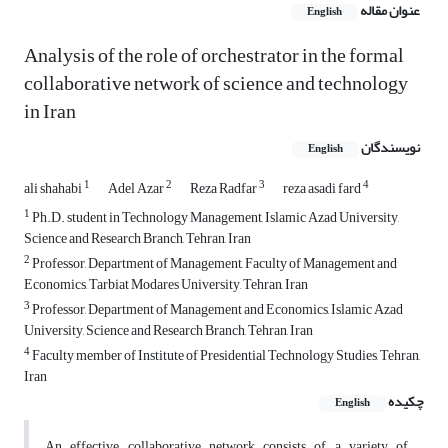
عنوان مقاله
English
Analysis of the role of orchestrator in the formal
collaborative network of science and technology
in Iran
نویسندگان
English
1
2
3
4
ali shahabi
Adel Azar
Reza Radfar
reza asadi fard
1
Ph.D. student in Technology Management, Islamic Azad University,
Science and Research Branch, Tehran, Iran
2
Professor, Department of Management, Faculty of Management and
Economics, Tarbiat Modares University, Tehran, Iran
3
Professor, Department of Management and Economics, Islamic Azad
University, Science and Research Branch, Tehran, Iran
4
Faculty member of Institute of Presidential Technology Studies, Tehran,
Iran
چکیده
English
An effective collaborative network consists of a variety of