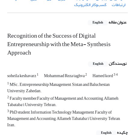
ارتباطات
کسب‌وکار الکترونیک
عنوان مقاله
English
Recognition of the Success of Digital
Entrepreneurship with the Meta- Synthesis
Approach
نویسندگان
English
1
2
3
4
soheila keshavarz
Mohammad Reza taghva
Hamed kord
1
MSc., Entrepreneurship Management, Sistan and Baluchestan
University, Zahedan.
2
Faculty member,Faculty of Management and Accounting, Allameh
Tabataba'i University, Tehran.
3
PhD student, Information Technology Management, Faculty of
Management and Accounting, Allameh Tabataba'i University, Tehran,
Iran.
چکیده
English