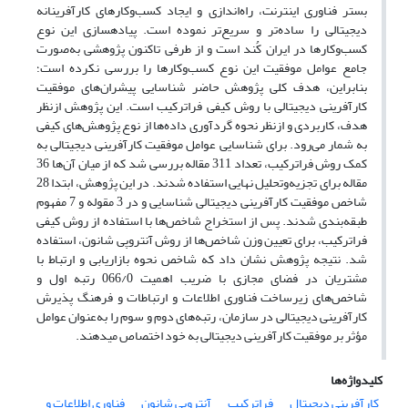
بستر فناوری اینترنت، راه‌اندازی و ایجاد کسب‌وکارهای کارآفرینانه
دیجیتالی را ساده‌تر و سریع‌تر نموده است. پیاده­سازی این نوع
کسب‌وکارها در ایران کُند است و از طرفی تاکنون پژوهشی به‌صورت
جامع عوامل موفقیت این نوع کسب‌وکارها را بررسی نکرده است؛
بنابراین، هدف کلی پژوهش حاضر شناسایی پیشران‌های موفقیت
کارآفرینی دیجیتالی با روش کیفی فراترکیب است. این پژوهش ازنظر
هدف، کاربردی و ازنظر نحوه گردآوری داده‌ها از نوع پژوهش‌های کیفی
به شمار می‌رود. برای شناسایی عوامل موفقیت کارآفرینی دیجیتالی به
کمک روش فراترکیب، تعداد 311 مقاله بررسی شد که از میان آن‌ها 36
مقاله برای تجزیه‌وتحلیل نهایی استفاده شدند. در این پژوهش، ابتدا 28
شاخص موفقیت کارآفرینی دیجیتالی شناسایی و در 3 مقوله و 7 مفهوم
طبقه‌بندی شدند. پس از استخراج شاخص‌ها با استفاده از روش کیفی
فراترکیب، برای تعیین وزن شاخص‌ها از روش آنتروپی شانون، استفاده
شد. نتیجه پژوهش نشان داد که شاخص نحوه بازاریابی و ارتباط با
مشتریان در فضای مجازی با ضریب اهمیت 066/0 رتبه اول و
شاخص‌های زیرساخت فناوری اطلاعات و ارتباطات و فرهنگ پذیرش
کارآفرینی دیجیتالی در سازمان، رتبه‌های دوم و سوم را به‌عنوان عوامل
مؤثر بر موفقیت کارآفرینی دیجیتالی به خود اختصاص می­دهند.
کلیدواژه‌ها
کارآفرینی دیجیتال
فراترکیب
آنتروپی شانون
فناوری اطلاعات و