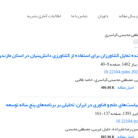
رسال مقاله
داوران
تماس با ما
اطلاعات آماری نشریه
فی محسنی کیاسری
ده تمایل کشاورزان برای استفاده از کشاورزی دانش‌بنیان در استان مازندر
9-40
10.22104/jtdm.202
لی، مصطفی محسنی کیاسری، حامد طالبی
اصل مقاله
486.88 K
ت‌های علم و فناوری در ایران: تحلیلی بر برنامه‌های پنج ساله توسعه
137-161
10.22104/jt
ن رضاعلیزاده، جلیل غریبی، مصطفی محسنی
اصل مقاله
885.96 K