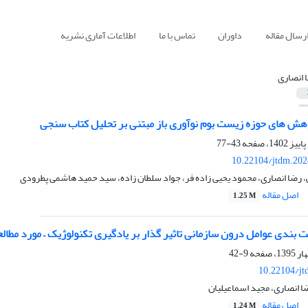
رسال مقاله
داوران
تماس با ما
اطلاعات آماری نشریه
 انصاری
وهش های حوزه زیست بوم نوآوری باز مبتنی بر تحلیل کتاب سنجی
43-77
10.22104/jtdm.202
، رضا انصاری، محمود یحیی زاده فر، جواد سلطان زاده، سید حمید هاشمی پطرودی
اصل مقاله
1.25 M
ت بندی عوامل درون سازمانی تاثیر گذار بر یادگیری تکنولوژیک – مورد مطال
9-42
10.22104/jt
ضا انصاری، مجید اسماعیلیان
اصل مقاله
1.24 M