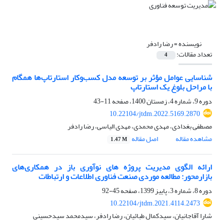
نویسنده =
رضا رادفر
تعداد مقالات:
4
شناسایی عوامل مؤثر بر توسعه مدل کسب‌وکار استارتاپ‌ها همگام
با مراحل بلوغ یک استارتاپ
دوره 9، شماره 4، زمستان 1400، صفحه
11-43
10.22104/jtdm.2022.5169.2870
مصطفی بغدادی، مهدی محمدی، مهدی الیاسی، رضا رادفر
مشاهده مقاله
اصل مقاله
1.47 M
ارائه الگوی مدیریت پروژه های نوآوری باز در همکاری‌های
بازارمحور: مطالعه موردی صنعت فناوری اطلاعات و ارتباطات
دوره 8، شماره 3، پاییز 1399، صفحه
45-92
10.22104/jtdm.2021.4114.2473
شارا آقاجانیان، سیدکمال طبائیان، رضا رادفر، سیدمحمد سیدحسینی