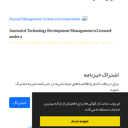
Journal of Technology Development Management is Licensed
under a
"Creative commons Attribution 4.0 International (CC-By 4.0)"
اشتراک خبرنامه
برای دریافت اخبار و اطلاعیه های مهم نشریه در خبرنامه نشریه مشترک
شوید.
اشتراک
این وب سایت از کوکی ها برای اطمینان از ارائه بهترین
خدمات استفاده می کند.
متوجه شدم
سامانه مدیریت نشریات علمی.
طراحی و پیاده سازی از
سیناوب