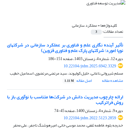
کلیدواژه‌ها =
عملکرد سازمانی
تعداد مقالات:
3
تأثیر آینده نگاری علم و فناوری بر عملکرد سازمانی در شرکتهای
نوپا (مورد: شرکتهای پارک علم و فناوری قزوین)
دوره 12، شماره 4، زمستان 1403، صفحه
151-186
10.22104/jtdm.2025.6942.3329
مسلم شیروانی ناغانی، خلیل کولیوند، سید مرتضی مرتضوی، اسماعیل خطیب
مشاهده مقاله
اصل مقاله
1.11 M
ارائه چارچوب مدیریت دانش در شرکت‌ها متناسب با نوآوری باز با
روش فراترکیب
دوره 9، شماره 4، زمستان 1400، صفحه
45-74
10.22104/jtdm.2022.5123.2859
خدیجه بلوه، فاطمه ثقفی، محمد موسی خانی، امیرهوشنگ تاجفر، علی محقر