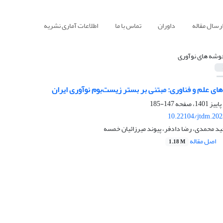
رسال مقاله
داوران
تماس با ما
اطلاعات آماری نشریه
وشه های نوآوری
های علم و فناوری: مبتنی بر بستر زیست‌بوم نوآوری ایران
147-185
10.22104/jtdm.202
ید محمدی، رضا دادفر، پیوند میرزائیان خمسه
اصل مقاله
1.18 M