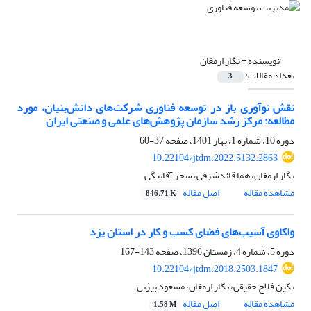
نویسنده =
نگار ارمغان
تعداد مقالات:
3
نقش نوآوری باز در توسعه فناوری شرکت‌های دانش‌بنیان، مورد
مطالعه: مرکز رشد سازمان پژوهش‌های علمی و صنعتی ایران
دوره 10، شماره 1، بهار 1401، صفحه
37-60
10.22104/jtdm.2022.5132.2863
نگار ارمغان، هما قائدشرفی، سحر آقابیگی
مشاهده مقاله
اصل مقاله
846.71 K
واکاوی آسیب‌های فضای کسب و کار در استان یزد
دوره 5، شماره 4، زمستان 1396، صفحه
143-167
10.22104/jtdm.2018.2503.1847
نگین فلاح حقیقی، نگار ارمغان، مسعود بیژنی
مشاهده مقاله
اصل مقاله
1.58 M