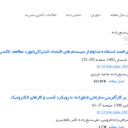
رسال مقاله
داوران
تماس با ما
اطلاعات آماری نشریه
 بدیع زاده
ی قصد استفاده مداوم از سیستم های اقتصاد اشتراکی(مورد مطالعه: تاکسی 
201-235
10.22104/jtdm.202
 بدیع زاده، محمد عزیزی
اصل مقاله
422.69 K
 بر کارآفرینی سازمانی فناورانه: با رویکرد کسب و کارهای الکترونیک
37-61
10.22104/jtdm.201
افی زاده قزوینی، علی بدیع زاده، اکبر عالم تبریز
اصل مقاله
1.7 M