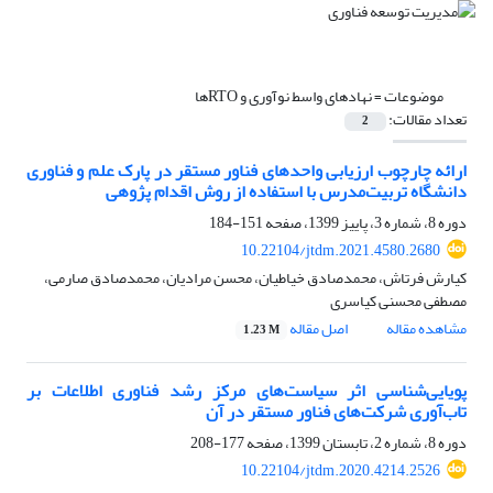
موضوعات =
نهادهای واسط نوآوری و RTOها
تعداد مقالات:
2
ارائه چارچوب ارزیابی واحد‌های فناور مستقر در پارک‌‌ علم و فناوری
دانشگاه تربیت‌مدرس با استفاده از روش اقدام پژوهی
دوره 8، شماره 3، پاییز 1399، صفحه
151-184
10.22104/jtdm.2021.4580.2680
کیارش فرتاش، محمدصادق خیاطیان، محسن مرادیان، محمدصادق صارمی،
مصطفی محسنی کیاسری
مشاهده مقاله
اصل مقاله
1.23 M
پویایی‌شناسی اثر سیاست‌های مرکز رشد فناوری اطلاعات بر
تاب‌آوری شرکت‌های فناور مستقر در آن
دوره 8، شماره 2، تابستان 1399، صفحه
177-208
10.22104/jtdm.2020.4214.2526