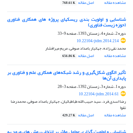
مشاهده مقاله
اصل مقاله
768.61 K
شناسایی و اولویت بندی ریسکهای پروژه های همکاری فناوری
(حوزه زیست فناوری)
دوره 2، شماره 4، زمستان 1393، صفحه
9-33
10.22104/jtdm.2014.214
محمد نقی زاده، جهانیار بامداد صوفی، مریم میرافشار
مشاهده مقاله
اصل مقاله
656.86 K
تأثیر الگوی شکل‌گیری و رشد شبکه‌های همکاری علم‌ و ‌فناوری بر
پایداری آن‌ها
دوره 1، شماره 3، زمستان 1392، صفحه
3-28
10.22104/jtdm.2014.61
رضا اسدی فرد، سید حبیب الله طباطبائیان، جهانیار بامداد صوفی، محمدرضا
تقوا
مشاهده مقاله
اصل مقاله
429.27 K
شناسایی و اولویت گذاری عوامل مؤثر بر انتخاب روش های ورود به