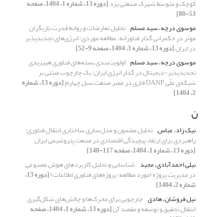
کوچک و متوسط شهرک صنعتی یزد
[دوره 13، شماره 1، 1404، صفحه
53-80]
موسوی درچه، سید مسلم
تحلیل تعارضات و روابط قدرت بازیگران
موثر در حکمرانی گذار فناورانه؛ مطالعه موردی: انرژی‌های تجدیدپذیر
در ایران
[دوره 13، شماره 1، 1404، صفحه 9-52]
موسوی درچه، سید مسلم
اولویت‌بندی بسته‌های فناوری هیبریدی
تجدیدپذیر-دیجیتال در گذار انرژی ایران: یک چارچوب مبتنی ‌بر
شبکه‌ی علّی DANP فازی در عصر صنعت نسل چهارم
[دوره 13، شماره
2، 1404]
ن
نیک زاد، عباس
تحلیل مضمون و مدل‌سازی ساختاری انتقال فناوری:
راهبردی برای ارتقاء پیچیدگی اقتصادی در صنعت پتروشیمی ایران
[دوره 13، شماره 1، 1404، صفحه 117-148]
نیلی احمدآبادی، مجید
شناسایی و تحلیل کاربردهای هوش مصنوعی
در مدیریت پروژه (مورد مطالعه: پروژه‌های فناوری اطلاعات)
[دوره 13،
شماره 2، 1404]
نیل فروشان، هادی
چارچوبی برای محرک‌‌ها و چالش‌های شکل‌گیری
انتقال تحقیق و توسعه و مقصد آن
[دوره 13، شماره 1، 1404، صفحه