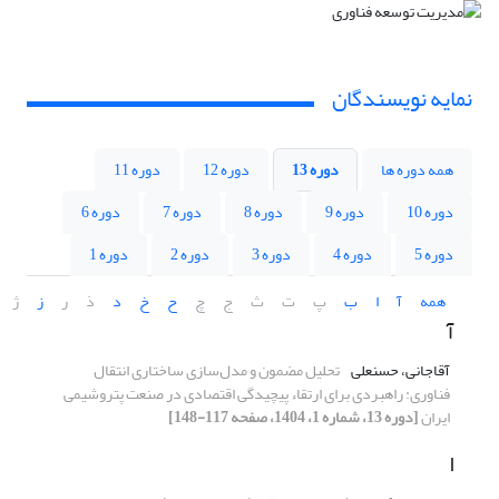
نمایه نویسندگان
همه دوره ها
دوره 13
دوره 12
دوره 11
دوره 10
دوره 9
دوره 8
دوره 7
دوره 6
دوره 5
دوره 4
دوره 3
دوره 2
دوره 1
همه
آ
ا
ب
پ
ت
ث
ج
چ
ح
خ
د
ذ
ر
ز
ژ
آ
آقاجانی، حسنعلی
تحلیل مضمون و مدل‌سازی ساختاری انتقال
فناوری: راهبردی برای ارتقاء پیچیدگی اقتصادی در صنعت پتروشیمی
ایران
[دوره 13، شماره 1، 1404، صفحه 117-148]
ا