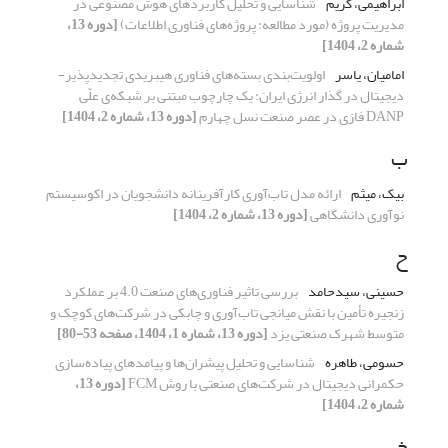
ابراهیمی، کریم
شناسایی و تحلیل کاربردهای هوش مصنوعی در
مدیریت پروژه (مورد مطالعه: پروژه‌های فناوری اطلاعات)
[دوره 13،
شماره 2، 1404]
امامیان، یاسر
اولویت‌بندی بسته‌های فناوری هیبریدی تجدیدپذیر-
دیجیتال در گذار انرژی ایران: یک چارچوب مبتنی ‌بر شبکه‌ی علّی
DANP فازی در عصر صنعت نسل چهارم
[دوره 13، شماره 2، 1404]
ب
بیک، میثم
ارائه مدل تاب‌آوری کارآفرینانه دانشجویان در اکوسیستم
نوآوری دانشگاهی
[دوره 13، شماره 2، 1404]
ح
حسینی، سیدحامد
بررسی تاثیر فناوری‌های صنعت 4.0 بر عملکرد
زنجیره تأمین با نقش میانجی تاب‌آوری و چابکی در شرکت‌های کوچک و
متوسط شهرک صنعتی یزد
[دوره 13، شماره 1، 1404، صفحه 53-80]
حسومی، طاهره
شناسایی و تحلیل پیشران‌ها و پیامدهای پیاده‌سازی
حکمرانی دیجیتال در شرکت‌های صنعتی با روش FCM
[دوره 13،
شماره 2، 1404]
خ