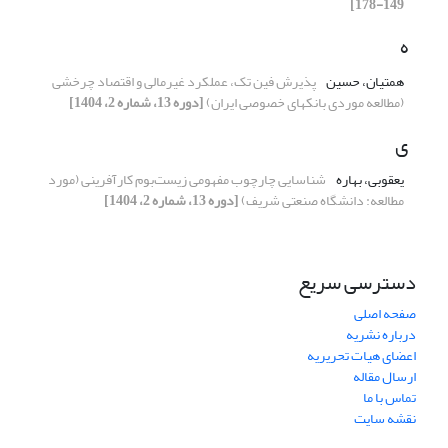
149-178]
ه
همتیان، حسین
پذیرش فین ‎تک، عملکرد غیرمالی و اقتصاد چرخشی
(مطالعه موردی بانک‎های خصوصی ایران)
[دوره 13، شماره 2، 1404]
ی
یعقوبی، بهاره
شناسایی چارچوب مفهومی زیست‌بوم کارآفرینی (مورد
مطالعه: دانشگاه صنعتی شریف)
[دوره 13، شماره 2، 1404]
دسترسی سریع
صفحه اصلی
درباره نشریه
اعضای هیات تحریریه
ارسال مقاله
تماس با ما
نقشه سایت