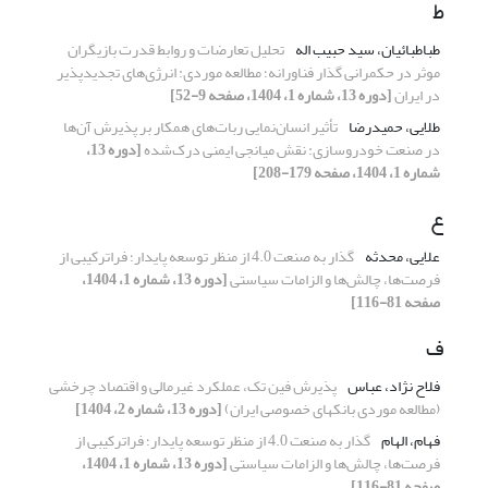
ط
طباطبائیان، سید حبیب اله
تحلیل تعارضات و روابط قدرت بازیگران
موثر در حکمرانی گذار فناورانه؛ مطالعه موردی: انرژی‌های تجدیدپذیر
در ایران
[دوره 13، شماره 1، 1404، صفحه 9-52]
طلایی، حمیدرضا
تأثیر انسان‌نمایی ربات‌های همکار بر پذیرش آن‌ها
در صنعت خودروسازی: نقش میانجی ایمنی درک‌شده
[دوره 13،
شماره 1، 1404، صفحه 179-208]
ع
علایی، محدثه
گذار به صنعت 4.0 از منظر توسعه پایدار؛ فراترکیبی از
فرصت‌ها، چالش‌ها و الزامات سیاستی
[دوره 13، شماره 1، 1404،
صفحه 81-116]
ف
فلاح نژاد، عباس
پذیرش فین ‎تک، عملکرد غیرمالی و اقتصاد چرخشی
(مطالعه موردی بانک‎های خصوصی ایران)
[دوره 13، شماره 2، 1404]
فهام، الهام
گذار به صنعت 4.0 از منظر توسعه پایدار؛ فراترکیبی از
فرصت‌ها، چالش‌ها و الزامات سیاستی
[دوره 13، شماره 1، 1404،
صفحه 81-116]