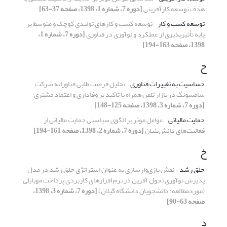
هدف توسعه کارآفرینی
[دوره 7، شماره 1، 1398، صفحه 37-63]
توسعه کسب و کار
توسعه کسب و کارهای تولیدی کوچک و متوسط بر
پایه تأثیرپذیری از عملکرد و نوآوری در فناوری
[دوره 7، شماره 1،
1398، صفحه 163-194]
ح
حساسیت به تغییرات فناوری
تحلیل فرصت طلبی فناورانه شرکت
سامسونگ در بازار تلفن همراه با تاکید بر وفاداری و اعتماد مشتری
[دوره 7، شماره 3، 1398، صفحه 125-148]
حمایت مالیاتی
عوامل موثر بر الگوی سیاستی حمایت مالیاتی از
فعالیت‌های دانش‌بنیان
[دوره 7، شماره 2، 1398، صفحه 161-194]
خ
خلق رشد
نقش بازی‌وارسازی به عنوان استراتژی خلق رشد در مدل
پذیرش نوآوری تحول آفرین در نرم افزارهای کاربردی پرداخت موبایلی
(موردمطالعه: دانشجویان دانشگاه گیلان)
[دوره 7، شماره 3، 1398،
صفحه 63-90]
د