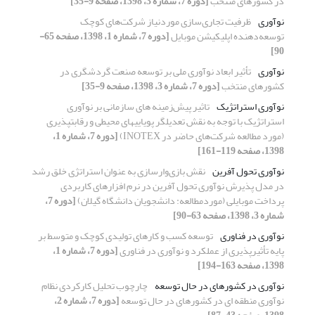
در کشورهای منتخب
[دوره 7، شماره 3، 1398، صفحه 9-35]
نوآوری
ظرفیت تجاری‌سازی موردنیاز شرکت‌های کوچک
توسعه‌دهنده اپلیکیشن موبایل
[دوره 7، شماره 1، 1398، صفحه 65-
90]
نوآوری
تأثیر ابعاد نوآوری ملی بر توسعه صنعت گردشگری در
کشورهای منتخب
[دوره 7، شماره 3، 1398، صفحه 9-35]
نوآوری استراتژیک
تاثیر پیش‌زمینه های سازمانی بر نوآوری
استراتژیک با توجه به نقش تعدیل‎گر پویایی‎های محیطی و رقابت‎پذیری
(مورد مطالعه شرکت‌های حاضر در INOTEX)
[دوره 7، شماره 1،
1398، صفحه 119-161]
نوآوری تحول آفرین
نقش بازی‌وارسازی به عنوان استراتژی خلق رشد
در مدل پذیرش نوآوری تحول آفرین در نرم افزارهای کاربردی
پرداخت موبایلی (موردمطالعه: دانشجویان دانشگاه گیلان)
[دوره 7،
شماره 3، 1398، صفحه 63-90]
نوآوری در فناوری
توسعه کسب و کارهای تولیدی کوچک و متوسط بر
پایه تأثیرپذیری از عملکرد و نوآوری در فناوری
[دوره 7، شماره 1،
1398، صفحه 163-194]
نوآوری در کشورهای در حال توسعه
چارچوب تحلیل کارکردی نظام
نوآوری منطقه ای در کشورهای در حال توسعه
[دوره 7، شماره 2،