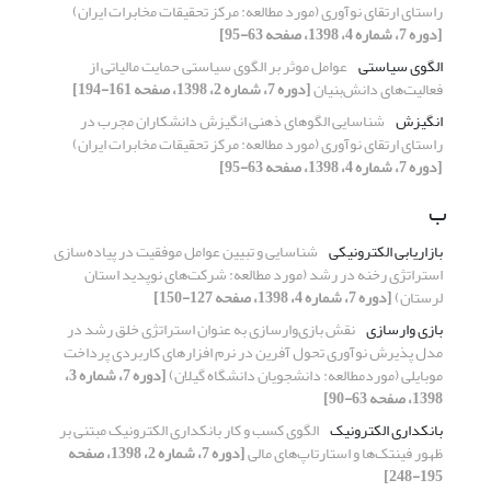
راستای ارتقای نوآوری (مورد مطالعه:‌ مرکز تحقیقات مخابرات ایران)
[دوره 7، شماره 4، 1398، صفحه 63-95]
الگوی سیاستی
عوامل موثر بر الگوی سیاستی حمایت مالیاتی از
فعالیت‌های دانش‌بنیان
[دوره 7، شماره 2، 1398، صفحه 161-194]
انگیزش
شناسایی الگوهای ذهنی انگیزش دانشکاران مجرب در
راستای ارتقای نوآوری (مورد مطالعه:‌ مرکز تحقیقات مخابرات ایران)
[دوره 7، شماره 4، 1398، صفحه 63-95]
ب
بازاریابی الکترونیکی
شناسایی و تبیین عوامل موفقیت در پیاده‌سازی
استراتژی رخنه‌ در‌ رشد (مورد مطالعه: شرکت‌های‌ نوپدید استان‌
لرستان)
[دوره 7، شماره 4، 1398، صفحه 127-150]
بازی وارسازی
نقش بازی‌وارسازی به عنوان استراتژی خلق رشد در
مدل پذیرش نوآوری تحول آفرین در نرم افزارهای کاربردی پرداخت
موبایلی (موردمطالعه: دانشجویان دانشگاه گیلان)
[دوره 7، شماره 3،
1398، صفحه 63-90]
بانکداری الکترونیک
الگوی کسب و کار بانکداری الکترونیک مبتنی بر
ظهور فینتک‌ها و استارتاپ‌های مالی
[دوره 7، شماره 2، 1398، صفحه
195-248]