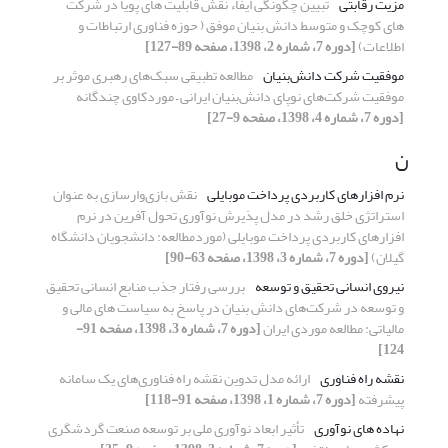
مزیت رقابتی
تبیین چگونگی ایفاء نقش قابلیت های پویا در شرکت
های کوچک و متوسط دانش بنیان موفق ( حوزه فناوری ارتباطات و
اطلاعات)
[دوره 7، شماره 2، 1398، صفحه 89-127]
موفقیت شرکت دانش‌بنیان
مطالعه تطبیقی سبک‌های رهبری موثر بر
موفقیت شرکت‌های نوپای دانش‌بنیان ایرانی – موردکاوی چندگانه
[دوره 7، شماره 4، 1398، صفحه 9-27]
ن
نرم افزارهای کاربردی پرداخت موبایلی
نقش بازی‌وارسازی به عنوان
استراتژی خلق رشد در مدل پذیرش نوآوری تحول آفرین در نرم
افزارهای کاربردی پرداخت موبایلی (موردمطالعه: دانشجویان دانشگاه
گیلان)
[دوره 7، شماره 3، 1398، صفحه 63-90]
نیروی انسانی تحقیق و توسعه
بررسی رفتار جذب منابع انسانی تحقیق
و توسعه در شرکت‌های دانش بنیان در پاسخ به سیاست های مالی و
مالیاتی: مطالعه موردی ایران
[دوره 7، شماره 3، 1398، صفحه 91-
124]
نقشه راه فناوری
ارائه مدل تدوین نقشه راه فناوری‌های یک سامانه
پیشرفته
[دوره 7، شماره 1، 1398، صفحه 91-118]
نهاده های نوآوری
تأثیر ابعاد نوآوری ملی بر توسعه صنعت گردشگری