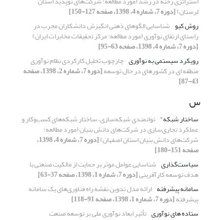
استراتژی رخنه‌ در‌ رشد (مورد مطالعه: شرکت‌های‌ نوپدید استان‌
لرستان)
[دوره 7، شماره 4، 1398، صفحه 127-150]
روش کیو
شناسایی الگوهای ذهنی انگیزش دانشکاران مجرب در
راستای ارتقای نوآوری (مورد مطالعه:‌ مرکز تحقیقات مخابرات ایران)
[دوره 7، شماره 4، 1398، صفحه 63-95]
رویکرد سیستمی به نوآوری
چارچوب تحلیل کارکردی نظام نوآوری
منطقه ای در کشورهای در حال توسعه
[دوره 7، شماره 2، 1398، صفحه
43-87]
س
ساختار شبکه"
توانمندی شبکه‌سازی، ساختار شبکه‌های کسب‌وکار و
عملکرد تجاری‌سازی در شرکت‌های دانش بنیان (مورد مطالعه:
شرکت‌های دانش بنیان استان اصفهان)
[دوره 7، شماره 4، 1398،
صفحه 151-180]
سیاست‌گذاری
شناسایی عوامل موثر بر حمایت از مالکیت صنعتی با
هدف توسعه کارآفرینی
[دوره 7، شماره 1، 1398، صفحه 37-63]
سامانه پیشرفته
ارائه مدل تدوین نقشه راه فناوری‌های یک سامانه
پیشرفته
[دوره 7، شماره 1، 1398، صفحه 91-118]
ستاده های نوآوری
تأثیر ابعاد نوآوری ملی بر توسعه صنعت