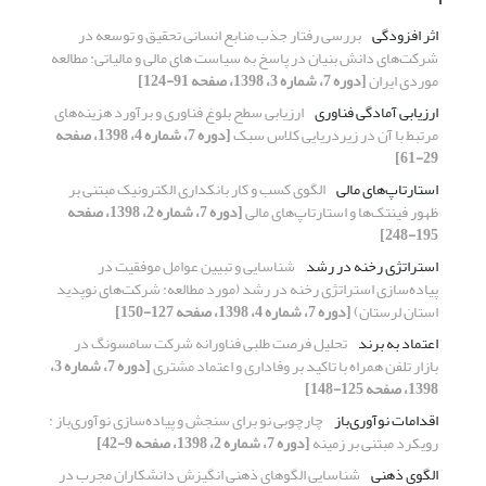
اثر افزودگی
بررسی رفتار جذب منابع انسانی تحقیق و توسعه در
شرکت‌های دانش بنیان در پاسخ به سیاست های مالی و مالیاتی: مطالعه
موردی ایران
[دوره 7، شماره 3، 1398، صفحه 91-124]
ارزیابی آمادگی فناوری
ارزیابی سطح بلوغ فناوری و برآورد هزینه‌های
مرتبط با آن در زیردریایی کلاس سبک
[دوره 7، شماره 4، 1398، صفحه
29-61]
استارتاپ‌های مالی
الگوی کسب و کار بانکداری الکترونیک مبتنی بر
ظهور فینتک‌ها و استارتاپ‌های مالی
[دوره 7، شماره 2، 1398، صفحه
195-248]
استراتژی رخنه‌ در رشد
شناسایی و تبیین عوامل موفقیت در
پیاده‌سازی استراتژی رخنه‌ در‌ رشد (مورد مطالعه: شرکت‌های‌ نوپدید
استان‌ لرستان)
[دوره 7، شماره 4، 1398، صفحه 127-150]
اعتماد به برند
تحلیل فرصت طلبی فناورانه شرکت سامسونگ در
بازار تلفن همراه با تاکید بر وفاداری و اعتماد مشتری
[دوره 7، شماره 3،
1398، صفحه 125-148]
اقدامات نوآوری‌باز
چارچوبی نو برای سنجش و پیاده‌سازی نوآوری‌باز :
رویکرد مبتنی بر زمینه
[دوره 7، شماره 2، 1398، صفحه 9-42]
الگوی ذهنی
شناسایی الگوهای ذهنی انگیزش دانشکاران مجرب در