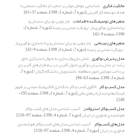
مالکیت فکری
شناسایی عوامل موثر بر حمایت از مالکیت صنعتی با
هدف توسعه کارآفرینی
[دوره 7، شماره 1، 1398، صفحه 37-63]
متغیرهای توصیف‌کننده اقدامات
چارچوبی نو برای سنجش و
پیاده‌سازی نوآوری‌باز : رویکرد مبتنی بر زمینه
[دوره 7، شماره 2،
1398، صفحه 9-42]
متغیرهای زمینه‌ایی
چارچوبی نو برای سنجش و پیاده‌سازی نوآوری‌باز
: رویکرد مبتنی بر زمینه
[دوره 7، شماره 2، 1398، صفحه 9-42]
مدل پذیرش نوآوری
نقش بازی‌وارسازی به عنوان استراتژی خلق
رشد در مدل پذیرش نوآوری تحول آفرین در نرم افزارهای کاربردی
پرداخت موبایلی (موردمطالعه: دانشجویان دانشگاه گیلان)
[دوره 7،
شماره 3، 1398، صفحه 63-90]
مدل کسب و کار
الگوی کسب و کار بانکداری الکترونیک مبتنی بر ظهور
فینتک‌ها و استارتاپ‌های مالی
[دوره 7، شماره 2، 1398، صفحه 195-
248]
مدل کسب‌وکار استروالدر
آسیب شناسی مدل های کسب وکار
هوشمندی فناوری در ایران
[دوره 7، شماره 4، 1398، صفحه 97-126]
مدل‌های کسب‌وکار
آسیب شناسی مدل های کسب وکار هوشمندی
فناوری در ایران
[دوره 7، شماره 4، 1398، صفحه 97-126]