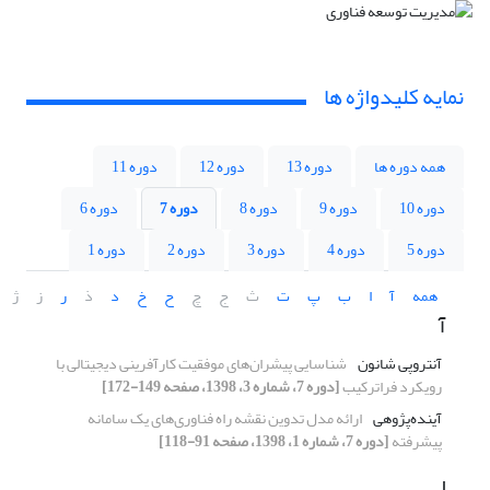
نمایه کلیدواژه ها
همه دوره ها
دوره 13
دوره 12
دوره 11
دوره 10
دوره 9
دوره 8
دوره 7
دوره 6
دوره 5
دوره 4
دوره 3
دوره 2
دوره 1
همه
آ
ا
ب
پ
ت
ث
ج
چ
ح
خ
د
ذ
ر
ز
ژ
آ
آنتروپی شانون
شناسایی پیشران‌های موفقیت کارآفرینی دیجیتالی با
رویکرد فراترکیب
[دوره 7، شماره 3، 1398، صفحه 149-172]
آینده‌پژوهی
ارائه مدل تدوین نقشه راه فناوری‌های یک سامانه
پیشرفته
[دوره 7، شماره 1، 1398، صفحه 91-118]
ا