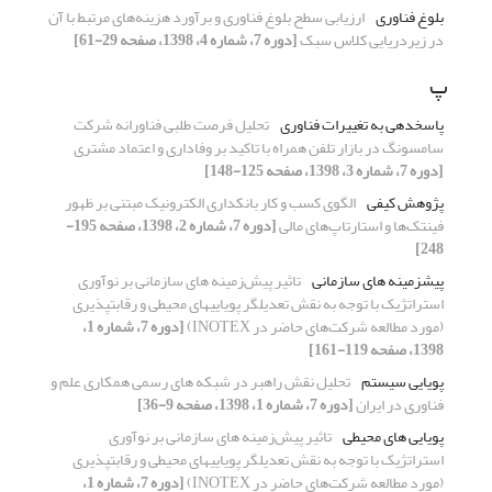
بلوغ فناوری
ارزیابی سطح بلوغ فناوری و برآورد هزینه‌های مرتبط با آن
در زیردریایی کلاس سبک
[دوره 7، شماره 4، 1398، صفحه 29-61]
پ
پاسخ‏دهی به تغییرات فناوری
تحلیل فرصت طلبی فناورانه شرکت
سامسونگ در بازار تلفن همراه با تاکید بر وفاداری و اعتماد مشتری
[دوره 7، شماره 3، 1398، صفحه 125-148]
پژوهش کیفی
الگوی کسب و کار بانکداری الکترونیک مبتنی بر ظهور
فینتک‌ها و استارتاپ‌های مالی
[دوره 7، شماره 2، 1398، صفحه 195-
248]
پیش‎زمینه های سازمانی
تاثیر پیش‌زمینه های سازمانی بر نوآوری
استراتژیک با توجه به نقش تعدیل‎گر پویایی‎های محیطی و رقابت‎پذیری
(مورد مطالعه شرکت‌های حاضر در INOTEX)
[دوره 7، شماره 1،
1398، صفحه 119-161]
پویایی سیستم
تحلیل نقش راهبر در شبکه های رسمی همکاری علم و
فناوری در ایران
[دوره 7، شماره 1، 1398، صفحه 9-36]
پویایی های محیطی
تاثیر پیش‌زمینه های سازمانی بر نوآوری
استراتژیک با توجه به نقش تعدیل‎گر پویایی‎های محیطی و رقابت‎پذیری
(مورد مطالعه شرکت‌های حاضر در INOTEX)
[دوره 7، شماره 1،