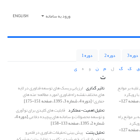
ورود به سامانه
ENGLISH
دوره 3
دوره 2
دوره 1
ق
ک
گ
ل
م
ن
و
ه
ی
ت
لبه بر موانع
تاثیر گذاری
ارزیابی ریسک های توسعه فناوری در لایه
با رویکرد
های مختلف نقشه راه فناوری (مورد مطالعه: مته های
[دوره 4، شماره 3، 1395، صفحه 127-
حفاری)
[دوره 4، شماره 3، 1395، صفحه 151-175]
تحلیل اهمیت-عملکرد
قابلیت های کلیدی برای نوآوری
بر موانع راه
و توسعه محصولات و سامانه های پیچیده دفاعی
[دوره 4،
رویکرد
شماره 2، 1395، صفحه 133-158]
[دوره 4، شماره 3، 1395، صفحه 127-
تحلیل پتنت
پیش بینی تحقیقات فناوری در قلمرو
منتخب از انرژی خورشیدی : کاربرد تحلیل پتنت و شبکه