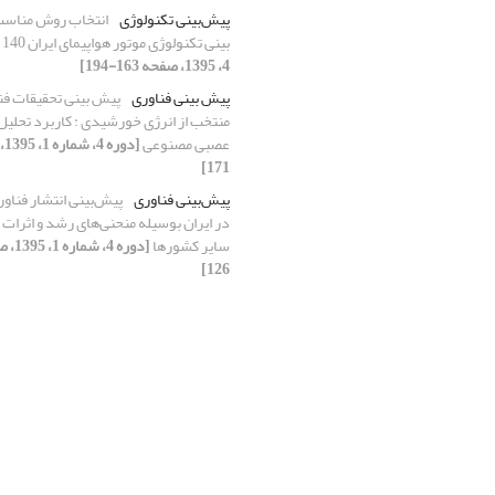
پیش‌بینی تکنولوژی
انتخاب روش مناسب
‏بینی تکنولوژی موتور هواپیمای ایران 140
4، 1395، صفحه 163-194]
پیش بینی فناوری
پیش بینی تحقیقات فن
منتخب از انرژی خورشیدی : کاربرد تحلیل
عصبی مصنوعی
171]
پیش‌بینی فناوری
پیش‌بینی انتشار فناور
در ایران بوسیله منحنی‌های رشد و اثرات ر
سایر کشورها
126]