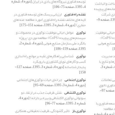
توسعه فناوری نیروگاه های بادی در ایران
[دوره 4، شماره
اخت و انباشت
4، 1395، صفحه 75-106]
انه‌های پیچیده
ردی شرکت
نقشه راه فناوری
ارزیابی ریسک های توسعه فناوری در
[دوره 4، شماره 4، 1395، صفحه 9-
لایه های مختلف نقشه راه فناوری (مورد مطالعه: مته های
حفاری)
[دوره 4، شماره 3، 1395، صفحه 151-175]
حیاتی موفقیت
نوآوری
عوامل حیاتی موفقیت نوآوری در محصولات و
نوآوری در محصولات و سیستم های پیچیده (CoPS)؛
سیستم های پیچیده (CoPS)؛ مطالعه موردی: پروژه
صنایع هوایی
بالگرد ملی سازمان صنایع هوایی
[دوره 4، شماره 2،
1395، صفحه 159-186]
د مدیریت
نوآوری
شناسایی راهکارهای غلبه بر موانع راه اندازی
 و نتایج با
کسب و کارهای نوپای کشاورزی با رویکرد
[دوره 4، شماره 3،
پدیدارشناسانه
[دوره 4، شماره 3، 1395، صفحه 127-
150]
ی تعاملات
نوآوری اجتماعی
چرخه‌ی حیات نوآوری‌های اجتماعی
وری نانوی
[دوره 4، شماره 3، 1395، صفحه 69-95]
[دوره 4، شماره 3، 1395، صفحه 97-
نوآوری اکتشافی
نقش ظرفیت جذب در ارتقاء دو
سوتوانی نوآوری (اکتشافی و بهره بردارانه)
[دوره 4،
سعه فناوری با
شماره 1، 1395، صفحه 77-96]
 مطالعه:
نوآوری باز
تاثیر گشودگی، ظرفیت تحقیقاتی، همکاری
[دوره 4، شماره