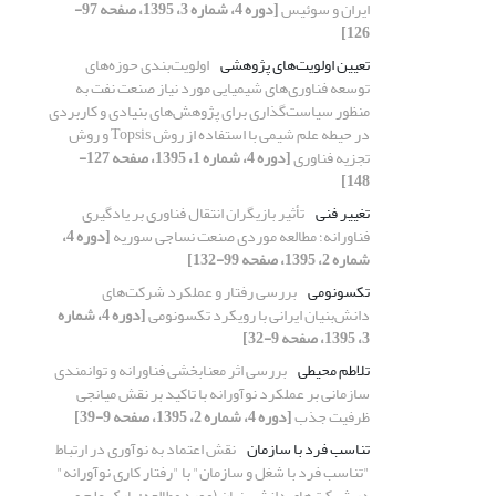
ایران و سوئیس
[دوره 4، شماره 3، 1395، صفحه 97-
126]
تعیین اولویت‌های پژوهشی
اولویت‌بندی حوزه‌های
توسعه فناوری‌های شیمیایی مورد نیاز صنعت نفت به
منظور سیاست‌گذاری برای پژوهش‌های بنیادی و کاربردی
در حیطه علم شیمی با استفاده از روش Topsis و روش
تجزیه فناوری
[دوره 4، شماره 1، 1395، صفحه 127-
148]
تغییر فنی
تأثیر بازیگران انتقال فناوری بر یادگیری
فناورانه؛ مطالعه موردی صنعت نساجی سوریه
[دوره 4،
شماره 2، 1395، صفحه 99-132]
تکسونومی
بررسی رفتار و عملکرد شرکت‌های
دانش‌بنیان ایرانی با رویکرد تکسونومی
[دوره 4، شماره
3، 1395، صفحه 9-32]
تلاطم محیطی
بررسی اثر معنابخشی فناورانه و توانمندی
سازمانی بر عملکرد نوآورانه با تاکید بر نقش میانجی
ظرفیت جذب
[دوره 4، شماره 2، 1395، صفحه 9-39]
تناسب فرد با سازمان
نقش اعتماد به نوآوری در ارتباط
"تناسب فرد با شغل و سازمان" با "رفتار کاری نوآورانه"
در شرکت‌های دانش بنیان (مورد مطالعه: پارک علم و