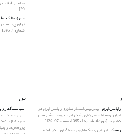
میانجی ظرفیت 
39]
حقوق مالکیت ف
نوآوری بر صادر
شماره 4، 1395، صفحه 135-162]
ر
س
رایانش ابری
پیش‌بینی انتشار فناوری رایانش ابری در
سیاست‌گذاری پژ
ایران بوسیله منحنی‌های رشد و اثرات روند انتشار سایر
اولویت‌بندی حو
کشورها
[دوره 4، شماره 1، 1395، صفحه 97-126]
مورد نیاز صنعت
پژوهش‌های بنیاد
ریسک
ارزیابی ریسک های توسعه فناوری در لایه های
استفاده از روش Topsis و روش تجزیه فناور