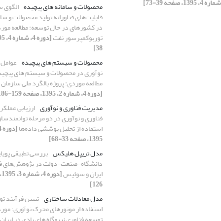
محصولات و سامانه های پیچیده
الگوی س
قابلیت‌های فناورانه تولید محصولات و سام
در کشورهای در حال توسعه: مطالعه مو
توربوکمپرسور نفت
38]
محصولات و سیستم های پیچیده
عوامل 
مطالعه موردی: پروژه بالگرد ملی سازمان 
[دوره 4، شماره 2، 1395، صفحه 159-186]
مدیریت فناوری و نوآوری
ارزیابی عملکر
فناوری و نوآوری در دو مرحله توانمندسازها
استفاده از تحلیل پوششی داده‌ها
1395، صفحه 33-68]
مدل تریپل هلیکس
بررسی تطبیقی پویای
دانشگاه-صنعت-دولت در پژوهش‌های فنا
ایران و سوئیس
126]
مدل معادلات ساختاری
تبیین فرآیند تو
استفاده از موتورهای محرک نوآوری؛ مورد
توسعه فناوری نیروگاه های بادی در ایران