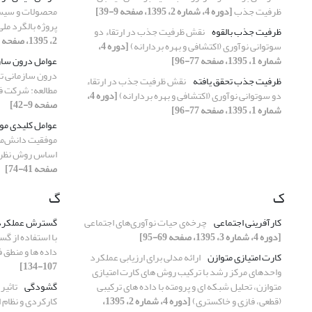
ظرفیت جذب
[دوره 4، شماره 2، 1395، صفحه 9-39]
پروژه بالگرد مل
ظرفیت جذب بالقوه
نقش ظرفیت جذب در ارتقاء دو
2، 1395، صفحه 159-186]
سوتوانی نوآوری (اکتشافی و بهره بردارانه)
[دوره 4،
شماره 1، 1395، صفحه 77-96]
عوامل درون ساز
درون سازمانی تاث
ظرفیت جذب تحقق یافته
نقش ظرفیت جذب در ارتقاء
مطالعه: شرکت فو
دو سوتوانی نوآوری (اکتشافی و بهره بردارانه)
[دوره 4،
صفحه 9-42]
شماره 1، 1395، صفحه 77-96]
عوامل کلیدی مو
موفقیت دانش‌مح
اساس روش نظریه
صفحه 41-74]
ک
گ
کارآفرینی اجتماعی
چرخه‌ی حیات نوآوری‌های اجتماعی
گسترش عملکرد
[دوره 4، شماره 3، 1395، صفحه 69-95]
با استفاده از 
داده ها و منطق 
کارت امتیازی متوازن
ارائه مدلی برای ارزیابی عملکرد
107-134]
واحدهای مرکز رشد با ترکیب روش های کارت امتیازی
متوازن، تحلیل شبکه ای و پرومته با داده های ترکیبی
گشودگی
تاثیر
(قطعی، فازی و خاکستری)
[دوره 4، شماره 2، 1395،
کارکردی و نظام 