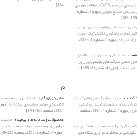
محصولات و سیستم های پیچیده (CoPS)؛ مطالعه موردی:
134]
ی سازمان صنایع هوایی
[دوره 4، شماره
مانی
شناسایی و اولویت بندی عوامل
یر گذار بر یادگیری تکنولوژیک – مورد
لاد مبارکه
[دوره 4، شماره 1، 1395،
فقیت
شناسایی و تبیین عوامل کلیدی
ور شدن شرکت‌های تولیدی ایران بر
 زمینه ای
[دوره 4، شماره 2، 1395،
م
 کیفیت
بهبود روش فناوری های کلیدی
مالتی‌مورای فازی
انتخاب روش مناسب برا
گسترش عملکرد کیفیت، تحلیل پوششی
تکنولوژی موتور هواپیمای ایران 140
فازی
[دوره 4، شماره 4، 1395، صفحه
1395، صفحه 163-194]
محصولات و سامانه های پیچیده
قابلیت 
 گشودگی، ظرفیت تحقیقاتی، همکاری بین
نوآوری و توسعه محصولات و سامانه های 
انگیزشی بر عملکرد نوآوری بنگاه های
[دوره 4، شماره 2، 1395، صفحه 133-158]