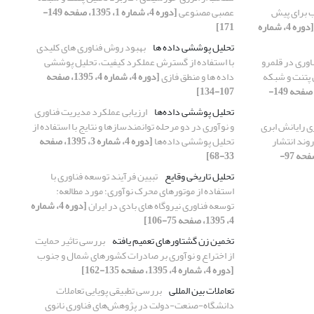
 برای پیش
عصبی مصنوعی
[دوره 4، شماره 1، 1395، صفحه 149-
[دوره 4، شماره
171]
تحلیل پوششی داده ها
بهبود روش فناوری های کلیدی
اوری در قلمرو
با استفاده از گسترش عملکرد کیفیت، تحلیل پوششی
 پتنت و شبکه
داده ها و منطق فازی
[دوره 4، شماره 4، 1395، صفحه
[دوره 4، شماره 1، 1395، صفحه 149-
107-134]
تحلیل پوششی داده‌ها
ارزیابی عملکرد مدیریت فناوری
ی رایانش ابری
و نوآوری در دو مرحله توانمندسازها و نتایج با استفاده از
وند انتشار
تحلیل پوششی داده‌ها
[دوره 4، شماره 3، 1395، صفحه
[دوره 4، شماره 1، 1395، صفحه 97-
33-68]
تحلیل تاریخی وقایع
تبیین فرآیند توسعه فناوری با
استفاده از موتورهای محرک نوآوری؛ مورد مطالعه:
توسعه فناوری نیروگاه های بادی در ایران
[دوره 4، شماره
4، 1395، صفحه 75-106]
تخمین زن گشتاورهای تعمیم یافته
بررسی تاثیر حمایت
از اختراع و نوآوری بر صادرات کشورهای شمال و جنوب
[دوره 4، شماره 4، 1395، صفحه 135-162]
تعاملات بین المللی
بررسی تطبیقی پویایی تعاملات
دانشگاه-صنعت-دولت در پژوهش‌های فناوری نانوی