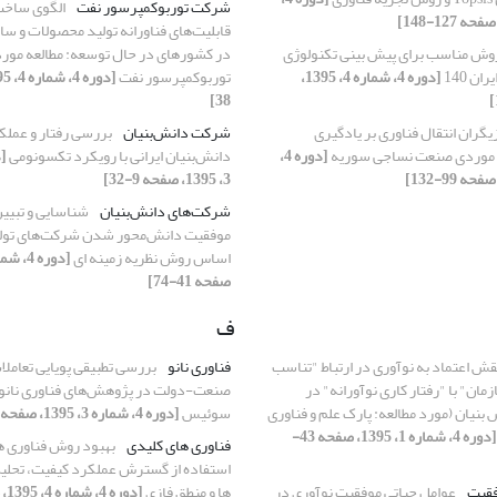
شرکت توربوکمپرسور نفت
الگوی ساخت
قابلیت‌های فناورانه تولید محصولات و سام
وش مناسب برای پیش ‏بینی تکنولوژی
در کشورهای در حال توسعه: مطالعه مو
ن 140
[دوره 4، شماره 4، 1395،
توربوکمپرسور نفت
38]
ازیگران انتقال فناوری بر یادگیری
شرکت دانش‌بنیان
بررسی رفتار و عمل
عه موردی صنعت نساجی سوریه
[دوره 4،
دانش‌بنیان ایرانی با رویکرد تکسونومی
3، 1395، صفحه 9-32]
شرکت‌های دانش‌بنیان
شناسایی و تبیی
موفقیت دانش‌محور شدن شرکت‌های تولید
اساس روش نظریه زمینه ای
صفحه 41-74]
ف
قش اعتماد به نوآوری در ارتباط "تناسب
فناوری نانو
بررسی تطبیقی پویایی تعامل
مان" با "رفتار کاری نوآورانه" در
صنعت-دولت در پژوهش‌های فناوری نانوی 
نیان (مورد مطالعه: پارک علم و فناوری
سوئیس
[دوره 4، شماره 3، 1395، صفحه 97-126]
[دوره 4، شماره 1، 1395، صفحه 43-
فناوری های کلیدی
بهبود روش فناوری ها
استفاده از گسترش عملکرد کیفیت، تحل
فقیت
عوامل حیاتی موفقیت نوآوری در
ها و منطق فازی