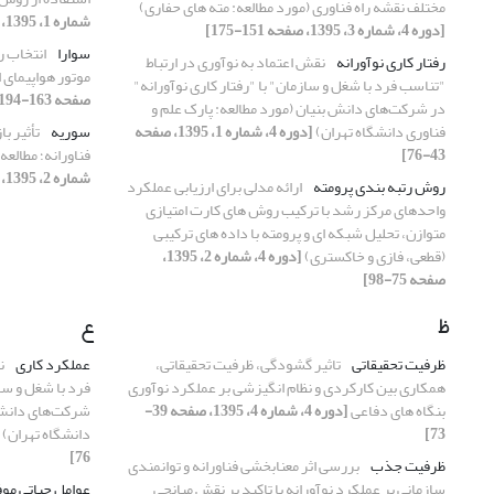
مختلف نقشه راه فناوری (مورد مطالعه: مته های حفاری)
شماره 1، 1395، صفحه 127-148]
[دوره 4، شماره 3، 1395، صفحه 151-175]
سوارا
انتخاب ر
رفتار کاری نوآورانه
نقش اعتماد به نوآوری در ارتباط
موتور هواپیمای ایرا
"تناسب فرد با شغل و سازمان" با "رفتار کاری نوآورانه"
صفحه 163-194]
در شرکت‌های دانش بنیان (مورد مطالعه: پارک علم و
فناوری دانشگاه تهران)
[دوره 4، شماره 1، 1395، صفحه
سوریه
تأثیر ب
43-76]
فناورانه؛ مطال
شماره 2، 1395، صفحه 99-132]
روش رتبه بندی پرومته
ارائه مدلی برای ارزیابی عملکرد
واحدهای مرکز رشد با ترکیب روش های کارت امتیازی
متوازن، تحلیل شبکه ای و پرومته با داده های ترکیبی
(قطعی، فازی و خاکستری)
[دوره 4، شماره 2، 1395،
صفحه 75-98]
ظ
ع
ظرفیت تحقیقاتی
تاثیر گشودگی، ظرفیت تحقیقاتی،
عملکرد کاری
ن
همکاری بین کارکردی و نظام انگیزشی بر عملکرد نوآوری
فرد با شغل و ساز
بنگاه های دفاعی
[دوره 4، شماره 4، 1395، صفحه 39-
شرکت‌های دانش ب
73]
دانشگاه تهران)
76]
ظرفیت جذب
بررسی اثر معنابخشی فناورانه و توانمندی
سازمانی بر عملکرد نوآورانه با تاکید بر نقش میانجی
عوامل حیاتی مو