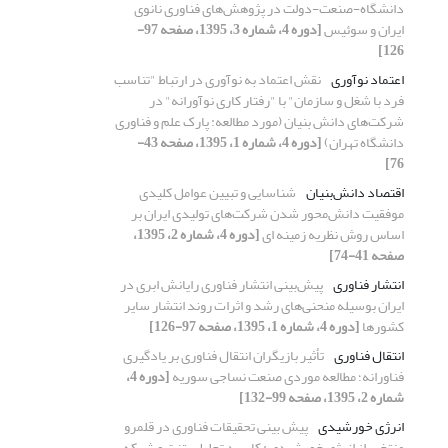
دانشگاه-صنعت-دولت در پژوهش‌های فناوری نانوی
ایران و سوئیس
[دوره 4، شماره 3، 1395، صفحه 97-
126]
اعتماد نوآوری
نقش اعتماد به نوآوری در ارتباط "تناسب
فرد با شغل و سازمان" با "رفتار کاری نوآورانه" در
شرکت‌های دانش بنیان (مورد مطالعه: پارک علم و فناوری
دانشگاه تهران)
[دوره 4، شماره 1، 1395، صفحه 43-
76]
اقتصاد دانش‌بنیان
شناسایی و تبیین عوامل کلیدی
موفقیت دانش‌محور شدن شرکت‌های تولیدی ایران بر
اساس روش نظریه زمینه ای
[دوره 4، شماره 2، 1395،
صفحه 41-74]
انتشار فناوری
پیش‌بینی انتشار فناوری رایانش ابری در
ایران بوسیله منحنی‌های رشد و اثرات روند انتشار سایر
کشورها
[دوره 4، شماره 1، 1395، صفحه 97-126]
انتقال فناوری
تأثیر بازیگران انتقال فناوری بر یادگیری
فناورانه؛ مطالعه موردی صنعت نساجی سوریه
[دوره 4،
شماره 2، 1395، صفحه 99-132]
انرژی خورشیدی
پیش بینی تحقیقات فناوری در قلمرو
منتخب از انرژی خورشیدی : کاربرد تحلیل پتنت و شبکه