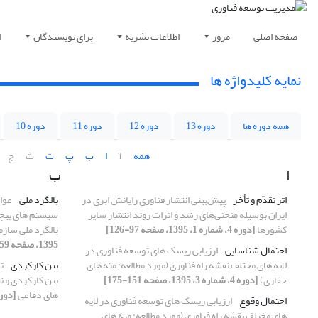
صفحه اصلی
مرور
اطلاعات نشریه
برای نویسندگان
ا
نمایه کلیدواژه ها
همه دوره ها
دوره 13
دوره 12
دوره 11
دوره 10
همه
آ
ا
ب
پ
ت
ث
ج
ا
ب
اثر تقدّم و تأخر
پیش‌بینی انتشار فناوری رایانش ابری در
بالگرد ملی
عوا
ایران بوسیله منحنی‌های رشد و اثرات روند انتشار سایر
کشورها
[دوره 4، شماره 1، 1395، صفحه 97-126]
بالگرد ملی سازم
1395، صفحه 159-186]
احتمال شناسایی
ارزیابی ریسک های توسعه فناوری در
لایه های مختلف نقشه راه فناوری (مورد مطالعه: مته های
بین کارکردی
ت
حفاری)
[دوره 4، شماره 3، 1395، صفحه 151-175]
بین کارکردی و ن
های دفاعی
[دوره 4، شماره 4، 1395، ص
احتمال وقوع
ارزیابی ریسک های توسعه فناوری در لایه
های مختلف نقشه راه فناوری (مورد مطالعه: مته های