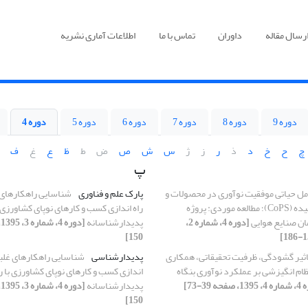
رسال مقاله
داوران
تماس با ما
اطلاعات آماری نشریه
دوره 9
دوره 8
دوره 7
دوره 6
دوره 5
دوره 4
چ
ح
خ
د
ذ
ر
ز
ژ
س
ش
ص
ض
ط
ظ
ع
غ
ف
پ
مل حیاتی موفقیت نوآوری در محصولات و
پارک علم و فناوری
شناسایی راهکارهای غ
سیستم های پیچیده (CoPS)؛ مطالعه موردی: پروژه
راه اندازی کسب و کارهای نوپای کشاورزی 
ان صنایع هوایی
[دوره 4، شماره 2،
پدیدارشناسانه
150]
اثیر گشودگی، ظرفیت تحقیقاتی، همکاری
پدیدار‌شناسی
شناسایی راهکارهای غلبه 
ظام انگیزشی بر عملکرد نوآوری بنگاه
اندازی کسب و کارهای نوپای کشاورزی با 
فحه 39-73]
پدیدارشناسانه
150]