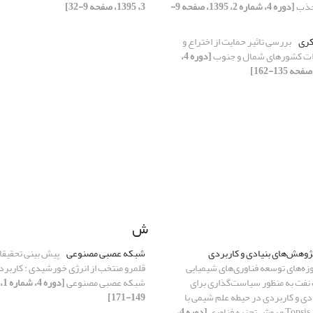
جذب
[دوره 4، شماره 2، 1395، صفحه 9-
3، 1395، صفحه 9-32]
کری
بررسی تاثیر حمایت از اختراع و
ات کشورهای شمال و جنوب
[دوره 4،
ش
وهش‌های بنیادی و کاربردی
شبکه عصبی مصنوعی
پیش بینی تحقیقا
زه‌های توسعه فناوری‌های شیمیایی
قلمرو منتخب از انرژی خورشیدی : کاربرد 
 نفت به منظور سیاست‌گذاری برای
شبکه عصبی مصنوعی
ی و کاربردی در حیطه علم شیمی با
149-171]
ی
[دوره 4،