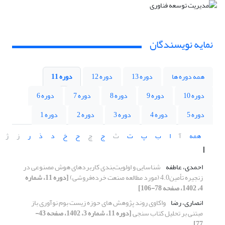
نمایه نویسندگان
همه دوره ها
دوره 13
دوره 12
دوره 11
دوره 10
دوره 9
دوره 8
دوره 7
دوره 6
دوره 5
دوره 4
دوره 3
دوره 2
دوره 1
همه
آ
ا
ب
پ
ت
ث
ج
چ
ح
خ
د
ذ
ر
ز
ژ
ا
احمدی، عاطفه
شناسایی و اولویت‌بندی کاربردهای هوش مصنوعی در
زنجیره تأمین4.0 (مورد مطالعه صنعت خرده‌فروشی)
[دوره 11، شماره
4، 1402، صفحه 78-106]
انصاری، رضا
واکاوی روند پژوهش های حوزه زیست بوم نوآوری باز
مبتنی بر تحلیل کتاب سنجی
[دوره 11، شماره 3، 1402، صفحه 43-
77]