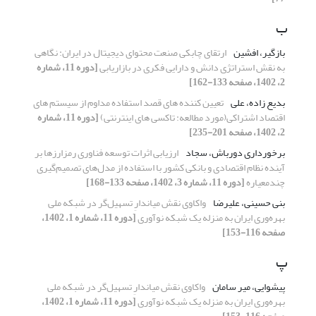
ب
بازگیر، افشین
ارتقای چابکی صنعت محتوای دیجیتال در ایران: نگاهی
به نقش استراتژی دانش و دارایی فکری در بازاریابی
[دوره 11، شماره
2، 1402، صفحه 133-162]
بدیع زاده، علی
تعیین کننده های قصد استفاده مداوم از سیستم های
اقتصاد اشتراکی(مورد مطالعه: تاکسی های اینترنتی)
[دوره 11، شماره
2، 1402، صفحه 201-235]
برخورداری دورباش، سجاد
ارزیابی اثرات توسعه فناوری رمزارزها بر
آینده نظام اقتصادی و بانکی کشور با استفاده از مدل‌های تصمیم‌گیری
چندمعیاره
[دوره 11، شماره 3، 1402، صفحه 133-168]
بنی حسینی، علیرضا
واکاوی نقش میاندارِ تسهیل‌گر در شبکه ملی
بهره‌وری ایران به منزله یک شبکه نوآوری
[دوره 11، شماره 1، 1402،
صفحه 116-153]
پ
پیشوایی، میر سامان
واکاوی نقش میاندارِ تسهیل‌گر در شبکه ملی
بهره‌وری ایران به منزله یک شبکه نوآوری
[دوره 11، شماره 1، 1402،