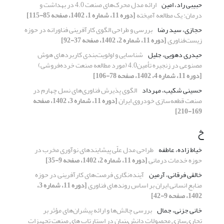
حبیبی راد، امین
ارائه مدل محرک‌های صنعت 4.0 در بهداشت و
درمان: یک مطالعه آمیخته
[دوره 11، شماره 1، 1402، صفحه 85-115]
حجازی، سید رضا
بررسی و طراحی الگوی ‌کارآفرینی فناورانه در حوزه
زیست‌فناوری
[دوره 11، شماره 2، 1402، صفحه 37-92]
حیدری دهویی، جلیل
شناسایی و اولویت‌بندی کاربردهای هوش
مصنوعی در زنجیره تأمین4.0 (مورد مطالعه صنعت خرده‌فروشی)
[دوره 11، شماره 4، 1402، صفحه 78-106]
حسینی شکیب، مهرداد
الگوی پذیرش فناوری‌های نسل چهارم در
صنعت قطعه‌‌سازی خودروی ایران
[دوره 11، شماره 3، 1402، صفحه
169-210]
خ
خیاط زاده، عاطفه
طراحی مدل علّی پیشایندهای نوآوری مخرب در
حوزه خدمات درمانی
[دوره 11، شماره 2، 1402، صفحه 9-35]
خالقی فرقانی، آرمین
آینده‌نگاری فرصت‌های کارآفرینی در حوزه
منابع انسانی ایران بر اساس روندهای فناوری
[دوره 11، شماره 3،
1402، صفحه 9-42]
خانی جزنی، جمال
بررسی چالش‌ها و ارائه پیشران‌های مؤثر بر
تجاری‌سازی محصولات دانش‌بنیان در استارتاپ های صنعت تجهیزات