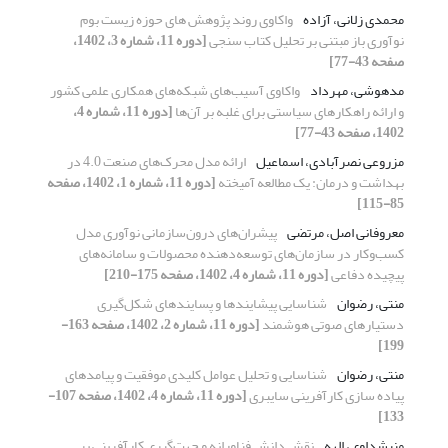
محمدی زلانی، آزاده
واکاوی روند پژوهش های حوزه زیست بوم
نوآوری باز مبتنی بر تحلیل کتاب سنجی
[دوره 11، شماره 3، 1402،
صفحه 43-77]
مدهوشی، مهرداد
واکاوی آسیب‌های شبکه‌های همکاری علمی کشور
و ارائه راهکارهای سیاستی برای غلبه بر آن‌‌ها
[دوره 11، شماره 4،
1402، صفحه 43-77]
مزروعی نصرآبادی، اسماعیل
ارائه مدل محرک‌های صنعت 4.0 در
بهداشت و درمان: یک مطالعه آمیخته
[دوره 11، شماره 1، 1402، صفحه
85-115]
معروفانی اصل، مرتضی
پیشران‌های درون‌سازمانی نوآوری مدل
کسب‌وکار در سازمان‌های توسعه‌دهنده محصولات و سامانه‌های
پیچیده دفاعی
[دوره 11، شماره 4، 1402، صفحه 175-210]
منتی، رضوان
شناسایی پیشایندها و پسایندهای شکل‌گیری
دستیارهای صوتی هوشمند
[دوره 11، شماره 2، 1402، صفحه 163-
199]
منتی، رضوان
شناسایی و تحلیل عوامل کلیدی موفقیت و پیامدهای
پیاده سازی کارآفرینی سایبری
[دوره 11، شماره 4، 1402، صفحه 107-
133]
منیشداوی، الهه
نقش دانش فناورانه و جهت‌گیری کارآفرینی بر