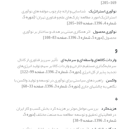
169-205]
نوآوری استراتژیک
شناسایی و ارائه چارچوب مولفه های نوآوری
استراتژیک(مورد مطالعه: پارک‌های علم و فناوری تهران)
[دوره 5،
شماره 4، 1396، صفحه 169-205]
نوآوری محصول
اثر همکاری مبتنی بر هدف و ساختار بر نوآوری
محصول
[دوره 5، شماره 3، 1396، صفحه 83-108]
و
واردات کالاهای واسطه ای و سرمایه ای
تأثیر سرریز فناوری از کانال
سرمایه‌گذاری مستقیم خارجی و واردات کالا بر سهم تولید انرژی‌های
تجدید پذیر از کل انرژی
[دوره 5، شماره 2، 1396، صفحه 99-122]
واکسن
راهبردهای سیاستی برای نوآوری در توسعه و تولید واکسن با
نگاهی به چالش‎های جاری
[دوره 5، شماره 3، 1396، صفحه 33-60]
ه
هزینه‌کرد
بررسی عوامل موثر بر هزینه کرد بخش کسب و کار ایران
در فعالیتهای تحقیق و توسعه؛ مطالعه سه صنعت مختلف
[دوره 5،
شماره 1، 1396، صفحه 9-38]
همکاری فناورانه
اثر همکاری مبتنی بر هدف و ساختار بر نوآوری