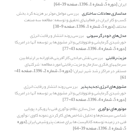
ایران
[دوره 5، شماره 1، 1396، صفحه 39-64]
مدلسازی معادلات ساختاری
بررسی عوامل موثر بر هزینه کرد بخش
کسب و کار ایران در فعالیتهای تحقیق و توسعه؛ مطالعه سه صنعت
مختلف
[دوره 5، شماره 1، 1396، صفحه 9-38]
مدل‌های خودرگرسیونی
بررسی روند انتشار و رقابت انرژی
خورشیدی گرمایشی و فتوولتایی و اثر مشوق‌ها بر توسعه آنها در امریکا
[دوره 5، شماره 4، 1396، صفحه 43-77]
مزیت رقابتی
بررسی نقش میانجی کارآفرینی فناورانه بر ارتباط بین
سرمایه‏های فکری سازمان و مزیت رقابتی(موردمطالعه: شرکت‏های
مستقر در مراکز رشد شهر تهران)
[دوره 5، شماره 2، 1396، صفحه 41-
61]
مشوق‌های انرژی تجدیدپذیر
بررسی روند انتشار و رقابت انرژی
خورشیدی گرمایشی و فتوولتایی و اثر مشوق‌ها بر توسعه آنها در امریکا
[دوره 5، شماره 4، 1396، صفحه 43-77]
موتورهای نوآوری
مدل‌سازی نظام نوآوری فنی با رویکرد پویایی
شناسی سیستم ها و تحلیل شاخص‌های کارکردی نمونه کاوی: نوآوری
فنی در زمینه توسعه کاتالیست ها برای صنعت پتروشیمی ایران
[دوره
5، شماره 1، 1396، صفحه 39-64]