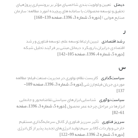
دیمتل
تعیین و اولویت ‏بندی شاخص‏های مؤثر بر برونسپاری پروژه‏های
تحقیق و توسعه محصولات با سامانه های پیچیده (مورد مطالعه: سازمان
صنایع هوایی )
[دوره 5، شماره 3، 1396، صفحه 139-168]
ر
رشد اقتصادی
تبیین ارتباط توسعه علم، توسعه فناوری و رشد
اقتصادی درایران با رویکرد دیماتل مبتنی بر فرآیند تحلیل شبکه
[دوره 5، شماره 4، 1396، صفحه 105-142]
س
سیاست‌گذاری
کاربست نظام نواوری در مدیریت صنعت فیلم: مطالعه
موردی جریان فیلم ارزشی
[دوره 5، شماره 3، 1396، صفحه 109-
137]
سیاست نوآوری
شناسایی ابزارهای سیاستی تقاضامحور و جانمایی
ابزارها در مراحل چرخه عمر محصول
[دوره 5، شماره 3، 1396، صفحه
61-82]
سرریز فناوری
تأثیر سرریز فناوری از کانال سرمایه‌گذاری مستقیم
خارجی و واردات کالا بر سهم تولید انرژی‌های تجدید پذیر از کل انرژی
[دوره 5، شماره 2، 1396، صفحه 99-122]