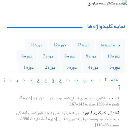
نمایه کلیدواژه ها
همه دوره ها
دوره 13
دوره 12
دوره 11
دوره 10
دوره 9
دوره 8
دوره 7
دوره 6
دوره 5
دوره 4
دوره 3
دوره 2
دوره 1
همه
آ
ا
ب
پ
ت
ث
ج
چ
ح
خ
د
ذ
ر
ز
ژ
آ
آسیب
واکاوی آسیب‌های فضای کسب و کار در استان یزد
[دوره 5،
شماره 4، 1396، صفحه 143-167]
آمادگی بکارگیری فناوری
برنامه ریزی پابرجا به منظور کسب آمادگی
جهت جذب و توسعه موفق فناوری دفاعی
[دوره 5، شماره 1، 1396،
صفحه 93-116]