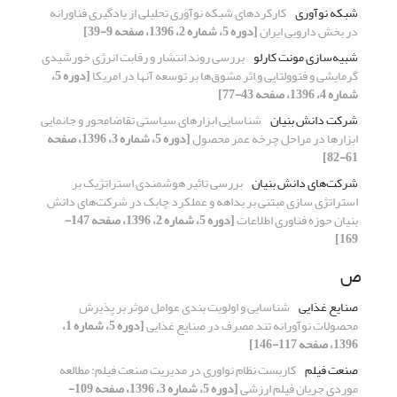
شبکه نوآوری
کارکردهای شبکه نوآوری تحلیلی از یادگیری فناورانه
در بخش دارویی ایران
[دوره 5، شماره 2، 1396، صفحه 9-39]
شبیه‌سازی مونت کارلو
بررسی روند انتشار و رقابت انرژی خورشیدی
گرمایشی و فتوولتایی و اثر مشوق‌ها بر توسعه آنها در امریکا
[دوره 5،
شماره 4، 1396، صفحه 43-77]
شرکت دانش بنیان
شناسایی ابزارهای سیاستی تقاضامحور و جانمایی
ابزارها در مراحل چرخه عمر محصول
[دوره 5، شماره 3، 1396، صفحه
61-82]
شرکت‌های دانش بنیان
بررسی تاثیر هوشمندی استراتژیک بر
استراتژی سازی مبتنی بر بداهه و عملکرد چابک در شرکت‌های دانش
بنیان حوزه فناوری اطلاعات
[دوره 5، شماره 2، 1396، صفحه 147-
169]
ص
صنایع غذایی
شناسایی و اولویت بندی عوامل موثر بر پذیرش
محصولات نوآورانه تند مصرف در صنایع غذایی
[دوره 5، شماره 1،
1396، صفحه 117-146]
صنعت فیلم
کاربست نظام نواوری در مدیریت صنعت فیلم: مطالعه
موردی جریان فیلم ارزشی
[دوره 5، شماره 3، 1396، صفحه 109-