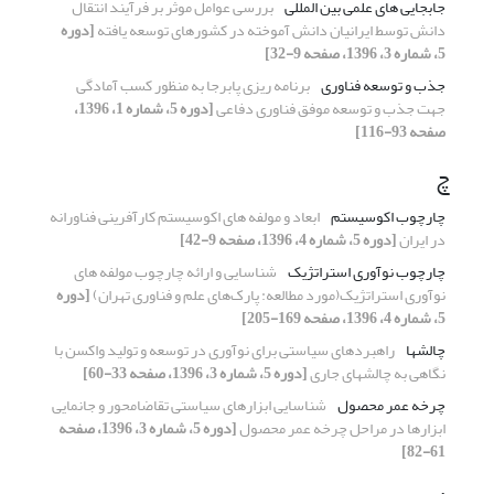
جابجایی های علمی بین المللی
بررسی عوامل موثر بر فرآیند انتقال
دانش توسط ایرانیان دانش آموخته در کشورهای توسعه یافته
[دوره
5، شماره 3، 1396، صفحه 9-32]
جذب و توسعه فناوری
برنامه ریزی پابرجا به منظور کسب آمادگی
جهت جذب و توسعه موفق فناوری دفاعی
[دوره 5، شماره 1، 1396،
صفحه 93-116]
چ
چارچوب اکوسیستم
ابعاد و مولفه های اکوسیستم کارآفرینی فناورانه
در ایران
[دوره 5، شماره 4، 1396، صفحه 9-42]
چارچوب نوآوری استراتژیک
شناسایی و ارائه چارچوب مولفه های
نوآوری استراتژیک(مورد مطالعه: پارک‌های علم و فناوری تهران)
[دوره
5، شماره 4، 1396، صفحه 169-205]
چالش‎ها
راهبردهای سیاستی برای نوآوری در توسعه و تولید واکسن با
نگاهی به چالش‎های جاری
[دوره 5، شماره 3، 1396، صفحه 33-60]
چرخه عمر محصول
شناسایی ابزارهای سیاستی تقاضامحور و جانمایی
ابزارها در مراحل چرخه عمر محصول
[دوره 5، شماره 3، 1396، صفحه
61-82]