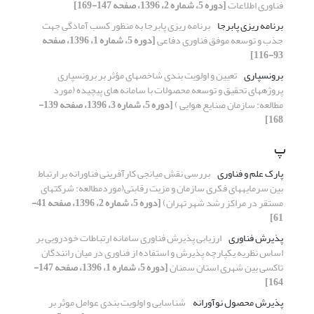
فناوری اطلاعات
[دوره 5، شماره 2، 1396، صفحه 147-169]
برنامه ریزی پابرجا
برنامه ریزی پابرجا به منظور کسب آمادگی جهت
جذب و توسعه موفق فناوری دفاعی
[دوره 5، شماره 1، 1396، صفحه
93-116]
برونسپاری
تعیین و اولویت ‏بندی شاخص‏های مؤثر بر برونسپاری
پروژه‏های تحقیق و توسعه محصولات با سامانه های پیچیده (مورد
مطالعه: سازمان صنایع هوایی )
[دوره 5، شماره 3، 1396، صفحه 139-
168]
پ
پارک علم و فناوری
بررسی نقش میانجی کارآفرینی فناورانه بر ارتباط
بین سرمایه‏های فکری سازمان و مزیت رقابتی(موردمطالعه: شرکت‏های
مستقر در مراکز رشد شهر تهران)
[دوره 5، شماره 2، 1396، صفحه 41-
61]
پذیرش فناوری
ارزیابی پذیرش فناوری سامانه ارتباطات خودرویی بر
اساس نظریه یکپارچه پذیرش و استفاده از فناوری در میان رانندگان
تاکسی بین ‏شهری استان سمنان
[دوره 5، شماره 1، 1396، صفحه 147-
164]
پذیرش محصول نوآورانه
شناسایی و اولویت بندی عوامل موثر بر