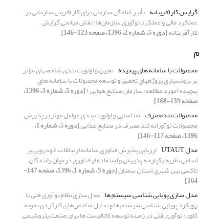
گرایش کارآفرینانه
تأثیر آمادگی سازمان برای کارآفرینی سازمانی بر
عملکرد مالی و عملکرد نوآوری سازمان‌ها: نقش میانجی گرایش
کارآفرینانه
[دوره 5، شماره 2، 1396، صفحه 123-146]
م
محصولات با سامانه های پیچیده
تعیین و اولویت ‏بندی شاخص‏های مؤثر
بر برونسپاری پروژه‏های تحقیق و توسعه محصولات با سامانه های
پیچیده (مورد مطالعه: سازمان صنایع هوایی )
[دوره 5، شماره 3، 1396،
صفحه 139-168]
محصولات تندمصرف
شناسایی و اولویت بندی عوامل موثر بر پذیرش
محصولات نوآورانه تند مصرف در صنایع غذایی
[دوره 5، شماره 1،
1396، صفحه 117-146]
مدل UTAUT
ارزیابی پذیرش فناوری سامانه ارتباطات خودرویی بر
اساس نظریه یکپارچه پذیرش و استفاده از فناوری در میان رانندگان
تاکسی بین ‏شهری استان سمنان
[دوره 5، شماره 1، 1396، صفحه 147-
164]
مدل سازی پویایی شناسی سیستم ها
مدل‌سازی نظام نوآوری فنی با
رویکرد پویایی شناسی سیستم ها و تحلیل شاخص‌های کارکردی نمونه
کاوی: نوآوری فنی در زمینه توسعه کاتالیست ها برای صنعت پتروشیمی