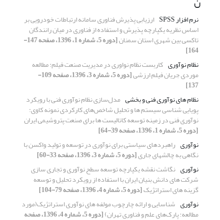
ن
نرم افزار SPSS
ارزیابی پذیرش فناوری سامانه ارتباطات خودرویی بر
اساس نظریه یکپارچه پذیرش و استفاده از فناوری در میان رانندگان
تاکسی بین ‏شهری استان سمنان
[دوره 5، شماره 1، 1396، صفحه 147-
164]
نظام نوآوری
کاربست نظام نواوری در مدیریت صنعت فیلم: مطالعه
موردی جریان فیلم ارزشی
[دوره 5، شماره 3، 1396، صفحه 109-
137]
نظام های نوآوری فنی و بخشی
مدل‌سازی نظام نوآوری فنی با رویکرد
پویایی شناسی سیستم ها و تحلیل شاخص‌های کارکردی نمونه کاوی:
نوآوری فنی در زمینه توسعه کاتالیست ها برای صنعت پتروشیمی ایران
[دوره 5، شماره 1، 1396، صفحه 39-64]
نوآوری
راهبردهای سیاستی برای نوآوری در توسعه و تولید واکسن با
نگاهی به چالش‎های جاری
[دوره 5، شماره 3، 1396، صفحه 33-60]
نوآوری
نگاشت نقشه یکپارچه توسعه سطح نوآوری و تجاری سازی
شرکت های دانش بنیان ایران با استفاده از رویکرد تحلیل و توسعه
گزینه های استراتژیک
[دوره 5، شماره 4، 1396، صفحه 79-104]
نوآوری
شناسایی و ارائه چارچوب مولفه های نوآوری استراتژیک(مورد
مطالعه: پارک‌های علم و فناوری تهران)
[دوره 5، شماره 4، 1396، صفحه