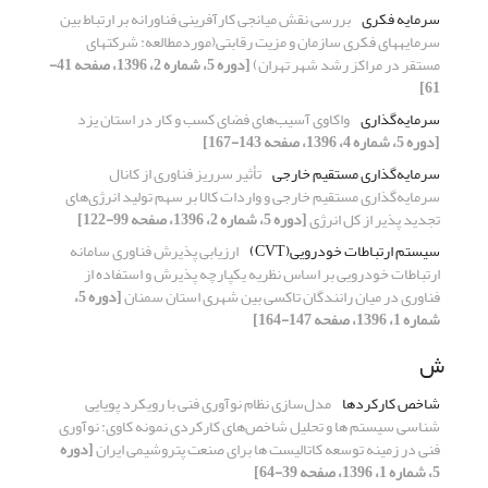
سرمایه فکری
بررسی نقش میانجی کارآفرینی فناورانه بر ارتباط بین
سرمایه‏های فکری سازمان و مزیت رقابتی(موردمطالعه: شرکت‏های
مستقر در مراکز رشد شهر تهران)
[دوره 5، شماره 2، 1396، صفحه 41-
61]
سرمایه‌گذاری
واکاوی آسیب‌های فضای کسب و کار در استان یزد
[دوره 5، شماره 4، 1396، صفحه 143-167]
سرمایه‌گذاری مستقیم خارجی
تأثیر سرریز فناوری از کانال
سرمایه‌گذاری مستقیم خارجی و واردات کالا بر سهم تولید انرژی‌های
تجدید پذیر از کل انرژی
[دوره 5، شماره 2، 1396، صفحه 99-122]
سیستم ارتباطات خودرویی(CVT)
ارزیابی پذیرش فناوری سامانه
ارتباطات خودرویی بر اساس نظریه یکپارچه پذیرش و استفاده از
فناوری در میان رانندگان تاکسی بین ‏شهری استان سمنان
[دوره 5،
شماره 1، 1396، صفحه 147-164]
ش
شاخص کارکردها
مدل‌سازی نظام نوآوری فنی با رویکرد پویایی
شناسی سیستم ها و تحلیل شاخص‌های کارکردی نمونه کاوی: نوآوری
فنی در زمینه توسعه کاتالیست ها برای صنعت پتروشیمی ایران
[دوره
5، شماره 1، 1396، صفحه 39-64]