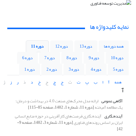
نمایه کلیدواژه ها
همه دوره ها
دوره 13
دوره 12
دوره 11
دوره 10
دوره 9
دوره 8
دوره 7
دوره 6
دوره 5
دوره 4
دوره 3
دوره 2
دوره 1
همه
آ
ا
ب
پ
ت
ث
ج
چ
ح
خ
د
ذ
ر
ز
ژ
آ
آگاهی عمومی
ارائه مدل محرک‌های صنعت 4.0 در بهداشت و درمان:
یک مطالعه آمیخته
[دوره 11، شماره 1، 1402، صفحه 85-115]
آینده‌نگاری
آینده‌نگاری فرصت‌های کارآفرینی در حوزه منابع انسانی
ایران بر اساس روندهای فناوری
[دوره 11، شماره 3، 1402، صفحه 9-
42]