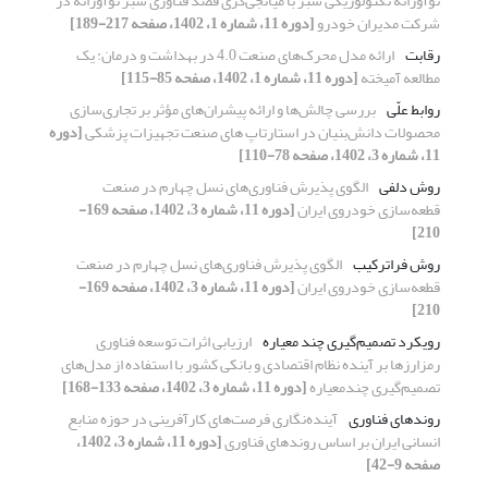
نوآورانه تکنولوژیکی سبز با میانجی‌گری قصد فناوری سبز نوآورانه در
شرکت مدیران خودرو
[دوره 11، شماره 1، 1402، صفحه 217-189]
رقابت
ارائه مدل محرک‌های صنعت 4.0 در بهداشت و درمان: یک
مطالعه آمیخته
[دوره 11، شماره 1، 1402، صفحه 85-115]
روابط علّی
بررسی چالش‌ها و ارائه پیشران‌های مؤثر بر تجاری‌سازی
محصولات دانش‌بنیان در استارتاپ های صنعت تجهیزات پزشکی
[دوره
11، شماره 3، 1402، صفحه 78-110]
روش دلفی
الگوی پذیرش فناوری‌های نسل چهارم در صنعت
قطعه‌‌سازی خودروی ایران
[دوره 11، شماره 3، 1402، صفحه 169-
210]
روش فراترکیب
الگوی پذیرش فناوری‌های نسل چهارم در صنعت
قطعه‌‌سازی خودروی ایران
[دوره 11، شماره 3، 1402، صفحه 169-
210]
رویکرد تصمیم‌گیری چند معیاره
ارزیابی اثرات توسعه فناوری
رمزارزها بر آینده نظام اقتصادی و بانکی کشور با استفاده از مدل‌های
تصمیم‌گیری چندمعیاره
[دوره 11، شماره 3، 1402، صفحه 133-168]
روندهای فناوری
آینده‌نگاری فرصت‌های کارآفرینی در حوزه منابع
انسانی ایران بر اساس روندهای فناوری
[دوره 11، شماره 3، 1402،
صفحه 9-42]