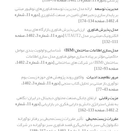
پزشکی
[دوره 11، شماره 3، 1402، صفحه 78-110]
مدیریت توسعه
ارائه مدل مدیریت توسعه فناوری‌های نوظهور مبتنی
بر پایدارسازی زنجیره‌های تامین در صنعت کشاورزی
[دوره 11، شماره
4، 1402، صفحه 134-174]
مدل پذیرش فناوری
ارزیابی پذیرش فناوری بازارگاه های بیمه
الکترونیک مبتنی بر مدل UTAUT2
[دوره 11، شماره 3، 1402، صفحه
111-132]
مدل‌سازی اطلاعات ساختمان (BIM)
شناسایی و اولویت بندی عوامل
حاکمیتی مؤثر بر پیاده سازی موفق فناوری مدل سازی اطلاعات
ساختمان (BIM) در شرکت های ساختمانی
[دوره 11، شماره 2، 1402،
صفحه 93-132]
مرور نظام‌مند ادبیات
واکاوی روند پژوهش های حوزه زیست بوم
نوآوری باز مبتنی بر تحلیل کتاب سنجی
[دوره 11، شماره 3، 1402،
صفحه 43-77]
مزیت رقابتی
ارتقای چابکی صنعت محتوای دیجیتال در ایران: نگاهی
به نقش استراتژی دانش و دارایی فکری در بازاریابی
[دوره 11، شماره
2، 1402، صفحه 133-162]
مقررات زیست‌محیطی
تأثیر مقررات زیست‌محیطی بر رفتار نوآورانه
تکنولوژیکی سبز با میانجی‌گری قصد فناوری سبز نوآورانه در شرکت
مدیران خودرو
[دوره 11، شماره 1، 1402، صفحه 217-189]