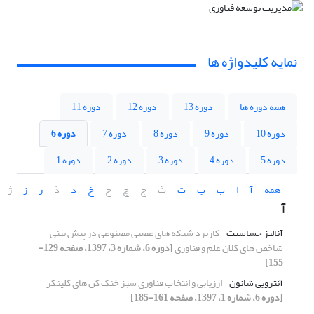
نمایه کلیدواژه ها
همه دوره ها
دوره 13
دوره 12
دوره 11
دوره 10
دوره 9
دوره 8
دوره 7
دوره 6
دوره 5
دوره 4
دوره 3
دوره 2
دوره 1
همه
آ
ا
ب
پ
ت
ث
ج
چ
ح
خ
د
ذ
ر
ز
ژ
آ
آنالیز حساسیت
کاربرد شبکه های عصبی مصنوعی در پیش بینی
شاخص های کلان علم و فناوری
[دوره 6، شماره 3، 1397، صفحه 129-
155]
آنتروپی شانون
ارزیابی و انتخاب فناوری سبز خنک کن های کلینکر
[دوره 6، شماره 1، 1397، صفحه 161-185]