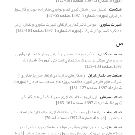
[دوره 6، شماره 3، 1397، صفحه 101-127]
شکست
تحلیل مدل شکل گیری نظام نوآوری فناورانه خودرو گازسوز
در ایران
[دوره 6، شماره 4، 1397، صفحه 55-87]
شهرت فناوری
عوامل تأثیرگذار بر ارتقای شهرت فناوری و نقش آن بر
عملکرد کسب‌وکار شرکت
[دوره 6، شماره 1، 1397، صفحه 103-132]
ص
صنعت بانکداری
تأثیر باورهای مبتنی بر کارایی و نظریه انتشار نوآوری
بر باورهای مبتنی بر پذیرش بانکداری اینترنتی
[دوره 6، شماره 1،
1397، صفحه 133-159]
صنعت ساختمان ایران
راهکارهای قراردادی ارتقاء سرریز فناوری از
شرکت های خارجی (مورد مطالعه: پروژه های صنعت ساختمان)
[دوره 6،
شماره 4، 1397، صفحه 127-151]
صنعت سیمان
ارزیابی و انتخاب فناوری سبز خنک کن های کلینکر
[دوره 6، شماره 1، 1397، صفحه 161-185]
صنعت نفت
ارائه مدل سیستمی اشاعه فناوری نرم تجاری در صنعت
نفت ایران
[دوره 6، شماره 3، 1397، صفحه 41-70]
صنعت هوایی
‏تبیین عوامل مؤثر بر موفقیت همکاریهای مشترک در
پروژه ‏های طراحی و تجاری‏ سازی محصول جدید در صنعت هوایی
[دوره