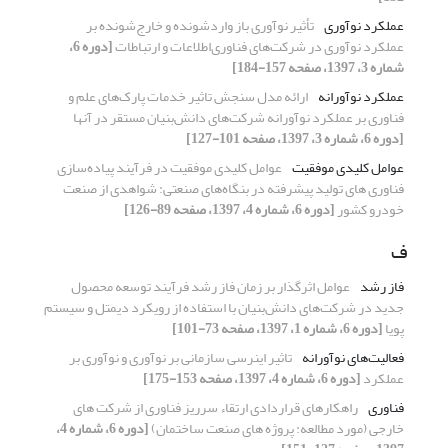
عملکرد نوآوری
تأثیر نوآوری باز واردشونده و خارج‌شونده بر
عملکرد نوآوری در شرکت‌های فناوری‌اطلاعات و ارتباطات
[دوره 6،
شماره 3، 1397، صفحه 157-184]
عملکرد نوآورانه
ارائه مدل سنجش تاثیر خدمات پارک‌های علم و
فناوری بر عملکرد نوآورانه شرکت‌های دانش‌بنیان مستقر در آنها
[دوره 6، شماره 3، 1397، صفحه 101-127]
عوامل کلیدی موفقیت
عوامل کلیدی موفقیت در فرآیند پیاده‌سازی
فناوری های تولید پیشرفته در بنگاه‌های صنعتی: شواهدی از صنعت
خودرو کشور
[دوره 6، شماره 4، 1397، صفحه 89-126]
ف
فاز رشد
عوامل اثرگذار بر زمان فاز رشد فرآیند توسعه محصول
جدید در شرکت‌های دانش‌بنیان با استفاده از رویکرد دیمتل و سیستم
پویا
[دوره 6، شماره 1، 1397، صفحه 73-101]
فعالیت‌های نوآورانه
تاثیر اینرسی سازمانی بر نوآوری و نوآوری بر
عملکرد
[دوره 6، شماره 4، 1397، صفحه 153-175]
فناوری
راهکارهای قراردادی ارتقاء سرریز فناوری از شرکت های
خارجی (مورد مطالعه: پروژه های صنعت ساختمان)
[دوره 6، شماره 4،