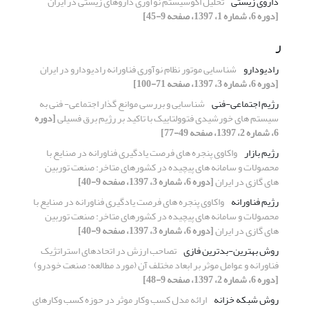
داروی زیستی
تحلیل اکوسیستم نوآوری داروهای زیستی در ایران
[دوره 6، شماره 1، 1397، صفحه 9-45]
ر
رادیودارو
شناسایی موتور نظام نوآوری فناورانه رادیودارو در ایران
[دوره 6، شماره 3، 1397، صفحه 71-100]
رژیم اجتماعی-فنی
شناسایی و بررسی موانع گذار اجتماعی- فنی به
سیستم های خورشیدی فتوولتاییک با تاکید بر رژیم برق فسیلی
[دوره
6، شماره 2، 1397، صفحه 49-77]
رژیم بازار
واکاوی پنجره های فرصت یادگیری فناورانه در صنایع با
محصولات و سامانه های پیچیده در کشورهای متاخر: صنعت توربین
های گازی در ایران
[دوره 6، شماره 3، 1397، صفحه 9-40]
رژیم فناورانه
واکاوی پنجره های فرصت یادگیری فناورانه در صنایع با
محصولات و سامانه های پیچیده در کشورهای متاخر: صنعت توربین
های گازی در ایران
[دوره 6، شماره 3، 1397، صفحه 9-40]
روش بهترین-بدترین فازی
تصاحب ارزش در اتحادهای استراتژیک
فناورانه و عوامل موثر بر ابعاد مختلف آن (مورد مطالعه: صنعت خودرو)
[دوره 6، شماره 2، 1397، صفحه 9-48]
روش شبکه خزانه
ارائه مدل کسب وکار موثر در حوزه کسب وکارهای