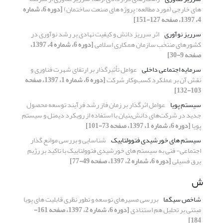
های خارجی (مورد مطالعه: پروژه های صنعت ساختمان)
[دوره 6، شماره
4، 1397، صفحه 127-151]
سرریز نوآوری
اثر سرریز دانش و کیفیت نهادی بر رشد نوآوری در
کشورهای منتخب سازمان همکاری اسلامی
[دوره 6، شماره 4، 1397،
صفحه 9-30]
سرمایه اجتماعی داخلی
عوامل تأثیرگذار بر ارتقای شهرت فناوری و
نقش آن بر عملکرد کسب‌وکار شرکت
[دوره 6، شماره 1، 1397، صفحه
103-132]
سیستم پویا
عوامل اثرگذار بر زمان فاز رشد فرآیند توسعه محصول
جدید در شرکت‌های دانش‌بنیان با استفاده از رویکرد دیمتل و سیستم
پویا
[دوره 6، شماره 1، 1397، صفحه 73-101]
سیستم های خورشیدی فتوولتاییک
شناسایی و بررسی موانع گذار
اجتماعی- فنی به سیستم های خورشیدی فتوولتاییک با تاکید بر رژیم
برق فسیلی
[دوره 6، شماره 2، 1397، صفحه 49-77]
ش
شاخص سیگما
بررسی مسیرهای توسعه و تطور نظری قابلیت های پویا
مبتنی بر تحلیل هم استنادی
[دوره 6، شماره 2، 1397، صفحه 161-
184]