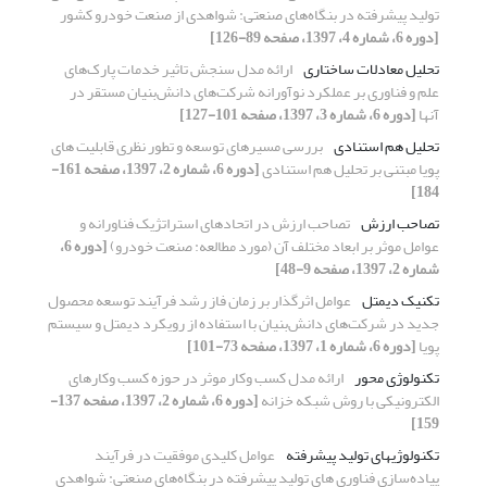
تولید پیشرفته در بنگاه‌های صنعتی: شواهدی از صنعت خودرو کشور
[دوره 6، شماره 4، 1397، صفحه 89-126]
تحلیل معادلات ساختاری
ارائه مدل سنجش تاثیر خدمات پارک‌های
علم و فناوری بر عملکرد نوآورانه شرکت‌های دانش‌بنیان مستقر در
آنها
[دوره 6، شماره 3، 1397، صفحه 101-127]
تحلیل هم استنادی
بررسی مسیرهای توسعه و تطور نظری قابلیت های
پویا مبتنی بر تحلیل هم استنادی
[دوره 6، شماره 2، 1397، صفحه 161-
184]
تصاحب ارزش
تصاحب ارزش در اتحادهای استراتژیک فناورانه و
عوامل موثر بر ابعاد مختلف آن (مورد مطالعه: صنعت خودرو)
[دوره 6،
شماره 2، 1397، صفحه 9-48]
تکنیک دیمتل
عوامل اثرگذار بر زمان فاز رشد فرآیند توسعه محصول
جدید در شرکت‌های دانش‌بنیان با استفاده از رویکرد دیمتل و سیستم
پویا
[دوره 6، شماره 1، 1397، صفحه 73-101]
تکنولوژی محور
ارائه مدل کسب وکار موثر در حوزه کسب وکارهای
الکترونیکی با روش شبکه خزانه
[دوره 6، شماره 2، 1397، صفحه 137-
159]
تکنولوژیهای تولید پیشرفته
عوامل کلیدی موفقیت در فرآیند
پیاده‌سازی فناوری های تولید پیشرفته در بنگاه‌های صنعتی: شواهدی