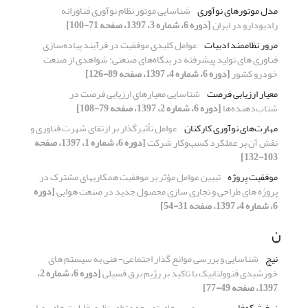
مدل موتورهای نوآوری
شناسایی موتور نظام نوآوری فناورانه
رادیودارو در ایران
[دوره 6، شماره 3، 1397، صفحه 71-100]
مرور نظاممند ادبیات
عوامل کلیدی موفقیت در فرآیند پیاده‌سازی
فناوری های تولید پیشرفته در بنگاه‌های صنعتی: شواهدی از صنعت
خودرو کشور
[دوره 6، شماره 4، 1397، صفحه 89-126]
معیار ارزیابی فرصت
شناسایی معیارهای ارزیابی فرصت در
شتاب‌دهنده‌ها
[دوره 6، شماره 2، 1397، صفحه 79-108]
مهارت‌های نوآوری کارکنان
عوامل تأثیرگذار بر ارتقای شهرت فناوری و
نقش آن بر عملکرد کسب‌وکار شرکت
[دوره 6، شماره 1، 1397، صفحه
103-132]
موفقیت پروژه
‏تبیین عوامل مؤثر بر موفقیت همکاریهای مشترک در
پروژه ‏های طراحی و تجاری‏ سازی محصول جدید در صنعت هوایی
[دوره
6، شماره 4، 1397، صفحه 31-54]
ن
نیچ
شناسایی و بررسی موانع گذار اجتماعی- فنی به سیستم های
خورشیدی فتوولتاییک با تاکید بر رژیم برق فسیلی
[دوره 6، شماره 2،
1397، صفحه 49-77]
نرخ شکوفایی
بررسی مسیرهای توسعه و تطور نظری قابلیت های پویا