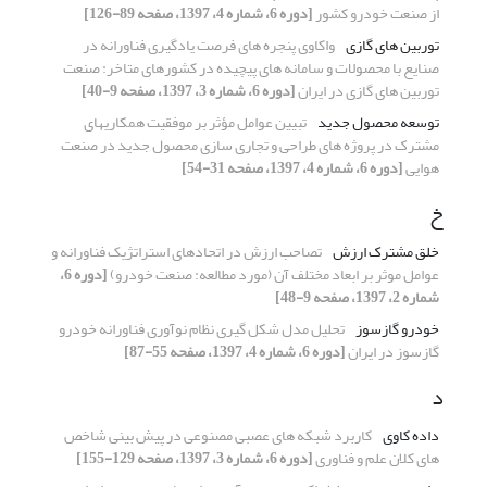
از صنعت خودرو کشور
[دوره 6، شماره 4، 1397، صفحه 89-126]
توربین های گازی
واکاوی پنجره های فرصت یادگیری فناورانه در
صنایع با محصولات و سامانه های پیچیده در کشورهای متاخر: صنعت
توربین های گازی در ایران
[دوره 6، شماره 3، 1397، صفحه 9-40]
توسعه محصول جدید
‏تبیین عوامل مؤثر بر موفقیت همکاریهای
مشترک در پروژه ‏های طراحی و تجاری‏ سازی محصول جدید در صنعت
هوایی
[دوره 6، شماره 4، 1397، صفحه 31-54]
خ
خلق مشترک ارزش
تصاحب ارزش در اتحادهای استراتژیک فناورانه و
عوامل موثر بر ابعاد مختلف آن (مورد مطالعه: صنعت خودرو)
[دوره 6،
شماره 2، 1397، صفحه 9-48]
خودرو گازسوز
تحلیل مدل شکل گیری نظام نوآوری فناورانه خودرو
گازسوز در ایران
[دوره 6، شماره 4، 1397، صفحه 55-87]
د
داده کاوی
کاربرد شبکه های عصبی مصنوعی در پیش بینی شاخص
های کلان علم و فناوری
[دوره 6، شماره 3، 1397، صفحه 129-155]