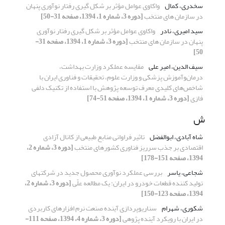
سخدری، کمال
واکاوی عوامل مؤثر بر شکل گیری رفتار نوآوری پنهان
در سازمان های منتخب
[دوره 3، شماره 1، 1394، صفحه 31-50]
سید امیری، نادر
واکاوی عوامل مؤثر بر شکل گیری رفتار نوآوری
پنهان در سازمان های منتخب
[دوره 3، شماره 1، 1394، صفحه 31-
50]
سیف الدین، امیر علی
مقایسه عملکرد وزارت بهداشت،
درمان‌و‌آموزش پزشکی و وزارت علوم، تحقیقات و فناوری ایران با
شاخص‌های کلیدی معرف توسعه پژوهش با استفاده از تکنیک دلفی
فازی
[دوره 3، شماره 1، 1394، صفحه 51-74]
ش
شاه آبادی، ابوالفضل
تاثیر فراوانی منابع طبیعی از کانال آزادی
اقتصادی بر جذب سرریز فناوری کشورهای منتخب
[دوره 3، شماره 2،
1394، صفحه 151-178]
شجاعی، یاسر
بررسی عملکرد نوآوری محصول جدید در شرکتهای
تولید کننده قطعات خودرو در ایران: یک مطالعه علّی
[دوره 3، شماره 2،
1394، صفحه 123-150]
شکوری، شهرام
سناریوپردازی آینده صنعت نرم افزارهای کاربردی
در ایران با رویکرد آینده پژوهی
[دوره 3، شماره 4، 1394، صفحه 111-