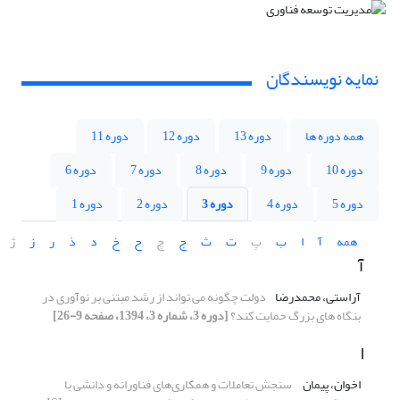
نمایه نویسندگان
همه دوره ها
دوره 13
دوره 12
دوره 11
دوره 10
دوره 9
دوره 8
دوره 7
دوره 6
دوره 5
دوره 4
دوره 3
دوره 2
دوره 1
همه
آ
ا
ب
پ
ت
ث
ج
چ
ح
خ
د
ذ
ر
ز
ژ
آ
آراستی، محمدرضا
دولت چگونه می تواند از رشد مبتنی بر نوآوری در
بنگاه های بزرگ حمایت کند؟
[دوره 3، شماره 3، 1394، صفحه 9-26]
ا
اخوان، پیمان
‏ سنجش تعاملات و همکاری‌های فناورانه و دانشی با