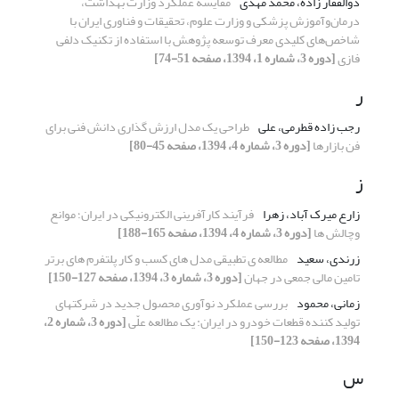
ذوالفقار زاده، محمد مهدی
مقایسه عملکرد وزارت بهداشت،
درمان‌و‌آموزش پزشکی و وزارت علوم، تحقیقات و فناوری ایران با
شاخص‌های کلیدی معرف توسعه پژوهش با استفاده از تکنیک دلفی
فازی
[دوره 3، شماره 1، 1394، صفحه 51-74]
ر
رجب زاده قطرمی، علی
طراحی یک مدل ارزش گذاری دانش فنی برای
فن بازارها
[دوره 3، شماره 4، 1394، صفحه 45-80]
ز
زارع میرک آباد، زهرا
فرآیند کارآفرینی الکترونیکی در ایران؛ موانع
وچالش ها
[دوره 3، شماره 4، 1394، صفحه 165-188]
زرندی، سعید
مطالعه ی تطبیقی مدل های کسب و کار پلتفرم های برتر
تامین مالی جمعی در جهان
[دوره 3، شماره 3، 1394، صفحه 127-150]
زمانی، محمود
بررسی عملکرد نوآوری محصول جدید در شرکتهای
تولید کننده قطعات خودرو در ایران: یک مطالعه علّی
[دوره 3، شماره 2،
1394، صفحه 123-150]
س