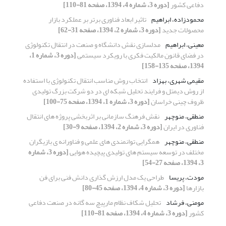
دفاعی کشور
[دوره 3، شماره 4، 1394، صفحه 81-110]
محمودزاده، ابراهیم
تاثیر ابعاد فناوری برتر بر عملکرد بازار
محصولات جدید
[دوره 3، شماره 2، 1394، صفحه 31-62]
معینی، ابراهیم
مدلسازی نقش دانشگاه و صنعت در انتقال تکنولوژی
در فضای قانون مالکیت فکری با رویکرد سیستمی
[دوره 3، شماره 1،
1394، صفحه 135-158]
مقیمی شهری، بهزاد
انتخاب روش مناسب انتقال تکنولوژی با استفاده
از روش دیمتل و فرایند تحلیل شبکه ای در دو شرکت بزرگ تولیدی
ظروف چینی خراسان
[دوره 3، شماره 1، 1394، صفحه 75-100]
منطقی، منوچهر
نقش فرهنگ سازمانی بر اثربخشی پروژه های انتقال
فناوری در ایران
[دوره 3، شماره 2، 1394، صفحه 9-30]
منطقی، منوچهر
همگرایی توانمندی های علمی و فناورانه ی بازیگران
مختلف در توسعه سیستم های تولیدی پیچیده هوایی
[دوره 3، شماره
3، 1394، صفحه 27-54]
مودت، پریسا
طراحی یک مدل ارزش گذاری دانش فنی برای فن
بازارها
[دوره 3، شماره 4، 1394، صفحه 45-80]
مومنی، فرشاد
تحلیل شکاف نظام مارپیچ سه گانه در صنعت دفاعی
کشور
[دوره 3، شماره 4، 1394، صفحه 81-110]