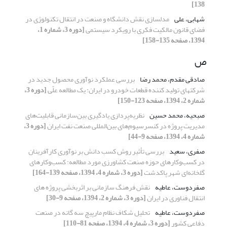
138]
شهابی، علی
مدلسازی نقش دانشگاه و صنعت در انتقال تکنولوژی در
فضای قانون مالکیت فکری با رویکرد سیستمی
[دوره 3، شماره 1،
1394، صفحه 135-158]
ص
صادقی مقدم، محمد رضا
بررسی عملکرد نوآوری محصول جدید در
شرکتهای تولید کننده قطعات خودرو در ایران: یک مطالعه علّی
[دوره 3،
شماره 2، 1394، صفحه 123-150]
صبحیه، محمد حسین
نظریه‌پردازی یادگیری بین‌سازمانی قابلیت‌های
مدیریت پروژه در کنسرسیوم‌های بین‌المللی صنعت نفت ایران
[دوره 3،
شماره 4، 1394، صفحه 9-44]
صفری، سعید
بررسی تأثیر روش کسب دانش بر نوآوری کارآفرینان
در کسب‌و‌کارهای حوزه صنعت کشاورزی مورد مطالعه: کسب‌و‌کارهای
گلخانه‌ای شهر پاکدشت
[دوره 3، شماره 4، 1394، صفحه 139-164]
صفردوست، عاطیه
نقش فرهنگ سازمانی بر اثربخشی پروژه های
انتقال فناوری در ایران
[دوره 3، شماره 2، 1394، صفحه 9-30]
صفردوست، عاطیه
تحلیل شکاف نظام مارپیچ سه گانه در صنعت
دفاعی کشور
[دوره 3، شماره 4، 1394، صفحه 81-110]