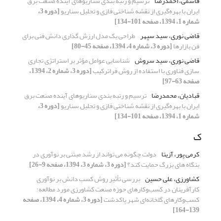
قاسمی، احمدرضا
ترسیم و رتبه بندی سناریوهای آینده صنعت برق
ایران با بهره‌گیری از نقشه شناختی فازی و تحلیل سناریو
[دوره 3،
شماره 1، 1394، صفحه 101-134]
قاضی نوری، سید سپهر
طراحی یک مدل ارزش گذاری دانش فنی برای
فن بازارها
[دوره 3، شماره 4، 1394، صفحه 45-80]
قاضی نوری، سید سروش
شناسایی عوامل مؤثر بر استراتژی تجاری
سازی فناوری با استفاده از روش فراترکیب
[دوره 3، شماره 2، 1394،
صفحه 63-97]
قبادیان، محمدرضا
ترسیم و رتبه بندی سناریوهای آینده صنعت برق
ایران با بهره‌گیری از نقشه شناختی فازی و تحلیل سناریو
[دوره 3،
شماره 1، 1394، صفحه 101-134]
ک
کرمی پور، آزیتا
دولت چگونه می تواند از رشد مبتنی بر نوآوری در
بنگاه های بزرگ حمایت کند؟
[دوره 3، شماره 3، 1394، صفحه 9-26]
کشاورزی، علی حسین
بررسی تأثیر روش کسب دانش بر نوآوری
کارآفرینان در کسب‌و‌کارهای حوزه صنعت کشاورزی مورد مطالعه:
کسب‌و‌کارهای گلخانه‌ای شهر پاکدشت
[دوره 3، شماره 4، 1394، صفحه
139-164]