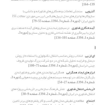
139-164]
آنتروپی
‏ سنجش تعاملات و همکاری‌های فناورانه و دانشی با
نانوی ایران)‏
[دوره 3، شماره 3، 1394، صفحه 55-79]
آینده‌نگاری فناوری
ترسیم و رتبه بندی سناریوهای آینده صنعت برق
ایران با بهره‌گیری از نقشه شناختی فازی و تحلیل سناریو
[دوره 3،
شماره 1، 1394، صفحه 101-134]
ا
ای ان پی
انتخاب روش مناسب انتقال تکنولوژی با استفاده از روش
دیمتل و فرایند تحلیل شبکه ای در دو شرکت بزرگ تولیدی ظروف
چینی خراسان
[دوره 3، شماره 1، 1394، صفحه 75-100]
ابزارهای ایجاد همگرایی
همگرایی توانمندی های علمی و فناورانه ی
بازیگران مختلف در توسعه سیستم های تولیدی پیچیده هوایی
[دوره 3،
شماره 3، 1394، صفحه 27-54]
اثربخشی انتقال فناوری
نقش فرهنگ سازمانی بر اثربخشی پروژه های
انتقال فناوری در ایران
[دوره 3، شماره 2، 1394، صفحه 9-30]
اجتماع
مطالعه ی تطبیقی مدل های کسب و کار پلتفرم های برتر تامین