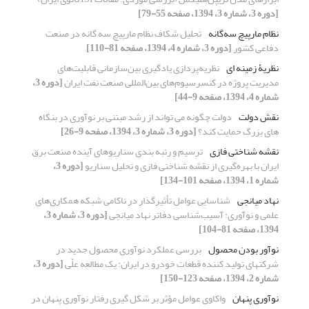
[دوره 3، شماره 3، 1394، صفحه 55-79]
نظام مارپیچ سه‌گانه
تحلیل شکاف نظام مارپیچ سه گانه در صنعت
دفاعی کشور
[دوره 3، شماره 4، 1394، صفحه 81-110]
نظریۀ زمینه ای
نظریه‌پردازی یادگیری بین‌سازمانی قابلیت‌های
مدیریت پروژه در کنسرسیوم‌های بین‌المللی صنعت نفت ایران
[دوره 3،
شماره 4، 1394، صفحه 9-44]
نقش دولت
دولت چگونه می تواند از رشد مبتنی بر نوآوری در بنگاه
های بزرگ حمایت کند؟
[دوره 3، شماره 3، 1394، صفحه 9-26]
نقشه شناختی فازی
ترسیم و رتبه بندی سناریوهای آینده صنعت برق
ایران با بهره‌گیری از نقشه شناختی فازی و تحلیل سناریو
[دوره 3،
شماره 1، 1394، صفحه 101-134]
نهاد میانجی
شناسایی عوامل تأثیرگذار در ناکامی شبکه همکاری‌های
علمی و نوآوری: آسیب‌شناسی دفاتر نهاد میانجی
[دوره 3، شماره 3،
1394، صفحه 81-104]
نوآور بودن محصول
بررسی عملکرد نوآوری محصول جدید در
شرکتهای تولید کننده قطعات خودرو در ایران: یک مطالعه علّی
[دوره 3،
شماره 2، 1394، صفحه 123-150]
نوآوری پنهان
واکاوی عوامل مؤثر بر شکل گیری رفتار نوآوری پنهان در