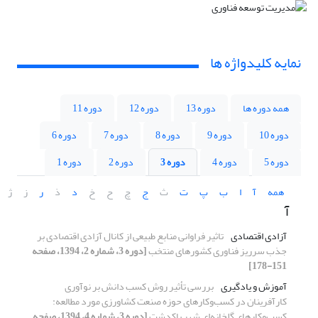
نمایه کلیدواژه ها
همه دوره ها
دوره 13
دوره 12
دوره 11
دوره 10
دوره 9
دوره 8
دوره 7
دوره 6
دوره 5
دوره 4
دوره 3
دوره 2
دوره 1
همه
آ
ا
ب
پ
ت
ث
ج
چ
ح
خ
د
ذ
ر
ز
ژ
آ
آزادی اقتصادی
تاثیر فراوانی منابع طبیعی از کانال آزادی اقتصادی بر
جذب سرریز فناوری کشورهای منتخب
[دوره 3، شماره 2، 1394، صفحه
151-178]
آموزش و یادگیری
بررسی تأثیر روش کسب دانش بر نوآوری
کارآفرینان در کسب‌و‌کارهای حوزه صنعت کشاورزی مورد مطالعه:
کسب‌و‌کارهای گلخانه‌ای شهر پاکدشت
[دوره 3، شماره 4، 1394، صفحه