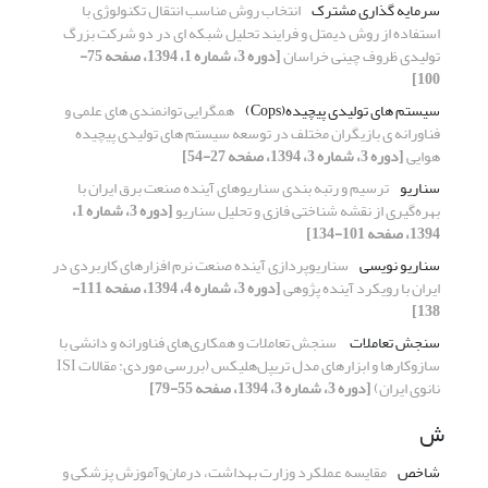
سرمایه گذاری مشترک
انتخاب روش مناسب انتقال تکنولوژی با
استفاده از روش دیمتل و فرایند تحلیل شبکه ای در دو شرکت بزرگ
تولیدی ظروف چینی خراسان
[دوره 3، شماره 1، 1394، صفحه 75-
100]
سیستم های تولیدی پیچیده(Cops)
همگرایی توانمندی های علمی و
فناورانه ی بازیگران مختلف در توسعه سیستم های تولیدی پیچیده
هوایی
[دوره 3، شماره 3، 1394، صفحه 27-54]
سناریو
ترسیم و رتبه بندی سناریوهای آینده صنعت برق ایران با
بهره‌گیری از نقشه شناختی فازی و تحلیل سناریو
[دوره 3، شماره 1،
1394، صفحه 101-134]
سناریو نویسی
سناریوپردازی آینده صنعت نرم افزارهای کاربردی در
ایران با رویکرد آینده پژوهی
[دوره 3، شماره 4، 1394، صفحه 111-
138]
سنجش تعاملات
‏ سنجش تعاملات و همکاری‌های فناورانه و دانشی با
نانوی ایران)‏
[دوره 3، شماره 3، 1394، صفحه 55-79]
ش
شاخص
مقایسه عملکرد وزارت بهداشت، درمان‌و‌آموزش پزشکی و