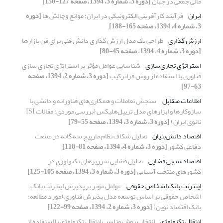
مالی جمعی در جهان
[دوره 3، شماره 3، 1394، صفحه 127-150]
ایران
فرآیند کارآفرینی الکترونیکی در ایران؛ موانع وچالش ها
[دوره
3، شماره 4، 1394، صفحه 165-188]
ارزش گذاری
طراحی یک مدل ارزش گذاری دانش فنی برای فن بازارها
[دوره 3، شماره 4، 1394، صفحه 45-80]
استراتژی تجاری‌سازی
شناسایی عوامل مؤثر بر استراتژی تجاری سازی
فناوری با استفاده از روش فراترکیب
[دوره 3، شماره 2، 1394، صفحه
63-97]
اطلاعات متقابل
‏ سنجش تعاملات و همکاری‌های فناورانه و دانشی با
نانوی ایران)‏
[دوره 3، شماره 3، 1394، صفحه 55-79]
اقتصاد دانش‌بنیان
تحلیل شکاف نظام مارپیچ سه گانه در صنعت
دفاعی کشور
[دوره 3، شماره 4، 1394، صفحه 81-110]
اقتصادسنجی فضایی
تحلیل فضایی سرریزهای تکنولوژی در
کشورهای منتخب آسیایی
[دوره 3، شماره 3، 1394، صفحه 105-125]
اینترنت بانک اشخاص حقوقی
عوامل موثر بر پذیرش اینترنت بانک
اشخاص حقوقی بر اساس توسعه مدل پذیرش فناوری (مورد مطالعه:
بانک اقتصاد نوین)
[دوره 3، شماره 2، 1394، صفحه 99-122]
انتقال تکنولوژی
انتخاب روش مناسب انتقال تکنولوژی با استفاده از