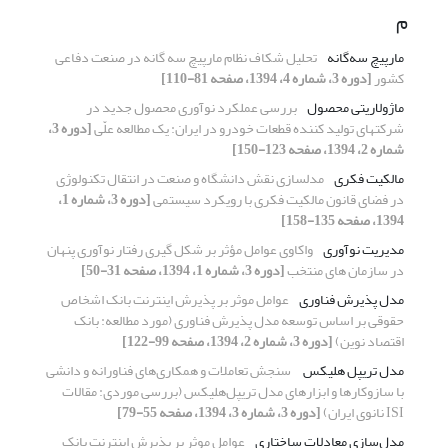
م
مارپیچ سه‌گانه
تحلیل شکاف نظام مارپیچ سه گانه در صنعت دفاعی
کشور
[دوره 3، شماره 4، 1394، صفحه 81-110]
ماژولاریتی محصول
بررسی عملکرد نوآوری محصول جدید در
شرکتهای تولید کننده قطعات خودرو در ایران: یک مطالعه علّی
[دوره 3،
شماره 2، 1394، صفحه 123-150]
مالکیت فکری
مدلسازی نقش دانشگاه و صنعت در انتقال تکنولوژی
در فضای قانون مالکیت فکری با رویکرد سیستمی
[دوره 3، شماره 1،
1394، صفحه 135-158]
مدیریت نوآوری
واکاوی عوامل مؤثر بر شکل گیری رفتار نوآوری پنهان
در سازمان های منتخب
[دوره 3، شماره 1، 1394، صفحه 31-50]
مدل پذیرش فناوری
عوامل موثر بر پذیرش اینترنت بانک اشخاص
حقوقی بر اساس توسعه مدل پذیرش فناوری (مورد مطالعه: بانک
اقتصاد نوین)
[دوره 3، شماره 2، 1394، صفحه 99-122]
مدل تریپل هلیکس
‏ سنجش تعاملات و همکاری‌های فناورانه و دانشی
با سازوکارها و ابزارهای ‏مدل تریپل‌هلیکس (بررسی موردی: مقالات
[دوره 3، شماره 3، 1394، صفحه 55-79]
مدل‌سازی معادلات ساختاری
عوامل موثر بر پذیرش اینترنت بانک