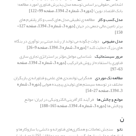
اشخاص حقوقی بر اساس توسعه مدل پذیرش فناوری (مورد مطالعه:
بانک اقتصاد نوین)
[دوره 3، شماره 2، 1394، صفحه 99-122]
مدل کسب و کار
مطالعه ی تطبیقی مدل های کسب و کار پلتفرم های
برتر تامین مالی جمعی در جهان
[دوره 3، شماره 3، 1394، صفحه 127-
150]
مدل مفهومی
دولت چگونه می تواند از رشد مبتنی بر نوآوری در بنگاه
های بزرگ حمایت کند؟
[دوره 3، شماره 3، 1394، صفحه 9-26]
مرور سیستماتیک
شناسایی عوامل مؤثر بر استراتژی تجاری سازی
فناوری با استفاده از روش فراترکیب
[دوره 3، شماره 2، 1394، صفحه
63-97]
مطالعه تک موردی
همگرایی توانمندی های علمی و فناورانه ی بازیگران
مختلف در توسعه سیستم های تولیدی پیچیده هوایی
[دوره 3، شماره
3، 1394، صفحه 27-54]
موانع و چالش ها
فرآیند کارآفرینی الکترونیکی در ایران؛ موانع
وچالش ها
[دوره 3، شماره 4، 1394، صفحه 165-188]
ن
نانو
‏ سنجش تعاملات و همکاری‌های فناورانه و دانشی با سازوکارها و
ابزارهای ‏مدل تریپل‌هلیکس (بررسی موردی: مقالات ‏ISI‏ نانوی ایران)‏